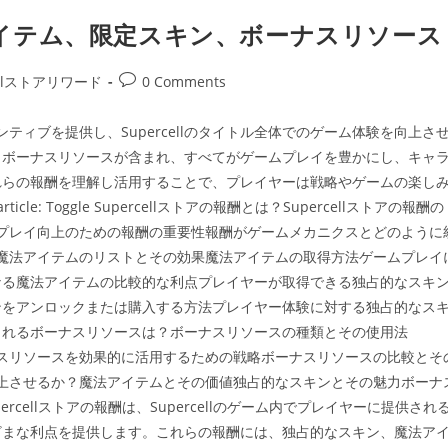
のアイテム、限定スキン、ボーナスリソース
Post
cellストアリワード
0 Comments
comments:
センティブを提供し、Supercellのタイトル全体でのゲーム体験を向上さ
、ボーナスリソースが含まれ、すべてがゲームプレイを豊かにし、キャ
れらの報酬を理解し活用することで、プレイヤーは戦略やゲームの楽し
ticle: Toggle Supercellストアの報酬とは？Supercellストアの報酬の
ゲームプレイ向上のための報酬の重要性報酬がゲームメカニクスとどのように
ムは？魔法アイテムのリストとその効果魔法アイテムの取得方法ゲームプレイ
なる魔法アイテムの比較的な利点プレイヤーが取得できる独占的なスキ
ンをアンロックまたは購入する方法プレイヤー体験に対する独占的なス
されるボーナスリソースは？ボーナスリソースの種類とその使用法
ボーナスリソースを効果的に活用するための戦略ボーナスリソースの比較とそ
イを向上させるか？魔法アイテムとその価値独占的なスキンとその魅力ボーナ
percellストアの報酬は、Supercellのゲーム内でプレイヤーに提供され
ざまな利点を提供します。これらの報酬には、独占的なスキン、魔法ア