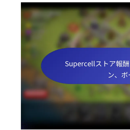
ユ
ニ
ー
ク
な
戦
利
品、
特
別
な
イ
ベ
ン
ト、
強
化
さ
れ
た
報
酬