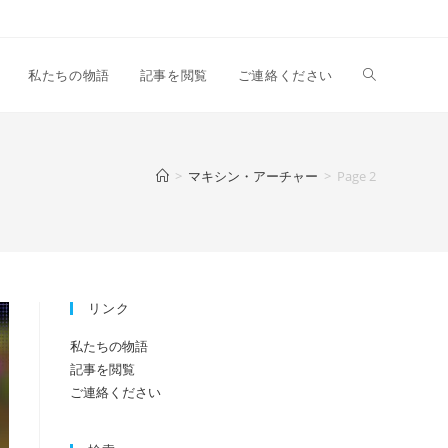
Toggle
私たちの物語
記事を閲覧
ご連絡ください
website
>
マキシン・アーチャー
>
Page 2
search
リンク
私たちの物語
記事を閲覧
ご連絡ください