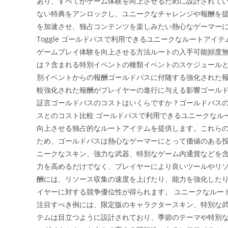
あり、すべてがゲーム体験を向上させるために設計されて
ない特典をアンロックし、ユニークなチャレンジや報酬を
を加速させ、独占コンテンツを楽しみたい熱心なゲーマーにとって価値のあ
Toggle ゴールドパスで利用できるユニークなルートア
ゲームプレイ体験を向上させる方法ルートの入手可能頻度
は？含まれる特別イベントの種類イベントのスケジュール
別イベントからの報酬ゴールドパスに付随する強化された
較強化された報酬がプレイヤーの進行に与える影響ゴール
証言ゴールドパスのコストはいくらですか？ゴールドパス
スとのコスト比較 ゴールドパスで利用できるユニークなル
向上させる独占的なルートアイテムを提供します。これら
ため、ゴールドパスは熱心なゲーマーにとって価値のある投
ニークなスキン、強力な武器、特別なゲーム内通貨などを
力を高めるだけでなく、プレイヤーにより良いツールやリソ
酬には、リソース収集の速度を上げたり、能力を強化した
イヤーに対する競争優位性が得られます。 ユニークなルー
注目すべき例には、限定版のキャラクタースキン、特別な
テムは目立つように設計されており、季節のテーマや特別な