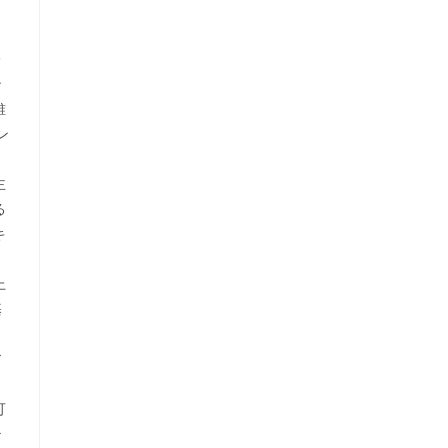
。
レ
ン
誰
ン
。
主
る
キ
上
基
ア
ま
可
テ