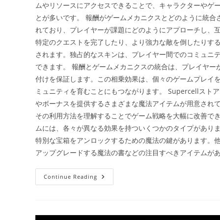
ムやリソースにアクセスできることで、キャラクターやゲ
とが多いです。 報酬がゲームメカニクスとどのように統合され
れており、プレイヤーが課題にどのようにアプローチし、
特定のクエストを完了したり、より強力な敵を倒したりす
されます。独占的なスキンは、プレイヤー間でのコミュニ
できます。 報酬とゲームメカニクスの統合は、プレイヤー
付けを保証します。この相乗効果は、個々のゲームプレイ
ミュニティを育むことにもつながります。 Supercellスト
やボーナスを提供するさまざまな魔法アイテムが用意され
その利用方法を理解することでゲーム戦略を大幅に改善できます
ムには、各々が異なる効果を持ついくつかのタイプがあり
特別な宝箱をアンロックするための魔法の鍵があります。
アップグレードする魔法の書などの注目すべきアイテムがあ
Supercell
Continue Reading
ス
ト
ア
報
酬：
魔