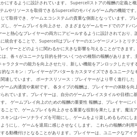
するように設計されています。 Supercellストアの報酬の定義と概
イテムやリソースを取得できるSupercellのモバイルゲーム内の機能です
通じて取得でき、ゲームエコシステムの貴重な側面となっています。プ
イズし、ゲームプレイを向上させ、さまざまなゲームモードでのアドバ
ヤーと熱心なプレイヤーの両方にアピールするように設計されており、
統合することで、Supercellはプレイヤーのエンゲージメントとリテ
プレイヤーとどのように関わるかに大きな影響を与えることができます
llストアには、各々がユニークな目的を持ついくつかの種類の報酬があります。
キャラクターの能力を向上させたり、新しい機能をアンロックしたりす
占的なスキン：プレイヤーがアバターをカスタマイズできるユニークな
関連しています。 ボーナスリソース：プレイヤーがより早く進行した
ゲーム内通貨や素材です。 各タイプの報酬は、プレイヤーの体験を向
作られています。プレイヤーは、自分のゲームプレイスタイルや目標に
す。 ゲームプレイ向上のための報酬の重要性 報酬は、プレイヤーにパ
することで、ゲームプレイを向上させる重要な役割を果たします。魔法
なスキンはパーソナライズを可能にし、ゲームをより楽しめるものにし
ようにし、ゲームを退屈に感じさせなくします。 これらの報酬の利用
資する動機付けとなることがあります。プレイヤーは、ユニークなアイ