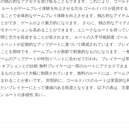
への独占的なアクセスを受け取ることもできます。これにより、ゴール
 ルートがゲームプレイ体験を向上させる方法 ゴールドパスが提供する
することで全体的なゲームプレイ体験を向上させます。独占的なアイテ
とができ、ゲームがより魅力的になります。 さらに、独占的なアイテ
やモチベーションを高めることができます。ユニークなルートを持って
間と労力を投資することが促されます。 ルートの入手可能頻度 ゴール
節イベントや定期的なアップデートに基づいて構成されています。プレ
ことを期待でき、ゲームプレイが新鮮で刺激的なものになります。 一
ゲームのアップデートや特別イベントに合わせて行われ、プレイヤーは
トオプションとの比較 無料プレイヤーは一部のルートにアクセスできま
取るものと比べて大幅に制限されています。無料のルートには、ゲーム
まれることが多いです。 対照的に、ゴールドパスのルートは実質的な
したいプレイヤーにとって価値のある投資となります。以下の表は、主
ン ルートの多様性 高い…