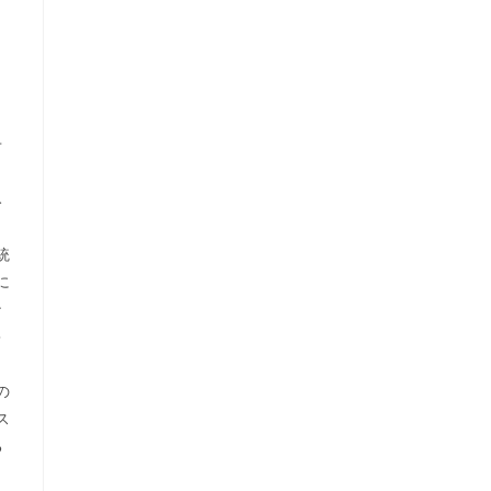
せ
ラ
み
統
に
ン
キ
の
ス
る
イ