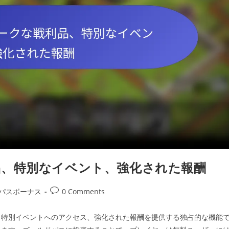
品、特別なイベント、強化された報酬
Post
パスボーナス
0 Comments
comments:
、特別イベントへのアクセス、強化された報酬を提供する独占的な機能