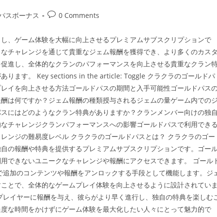
Post
パスボーナス
0 Comments
comments:
クし、ゲーム体験を大幅に向上させるプレミアムサブスクリプションで
クなチャレンジを通じて貴重なジェム報酬を獲得でき、より多くのカス
を促進し、全体的なクランのパフォーマンスを向上させる貴重なクラン
 sections in the article: Toggle クラクラのゴールドパ
プレイを向上させる方法ゴールドパスの期間と入手可能性ゴールドパス
報酬は何ですか？ジェム報酬の種類授与されるジェムの量ゲーム内での
パスにはどのようなクラン特典がありますか？クランメンバー向けの独
的なチャレンジクランパフォーマンスへの影響ゴールドパスで利用でき
レンジの難易度レベル クラクラのゴールドパスとは？ クラクラのゴー
独自の報酬や特典を提供するプレミアムサブスクリプションです。ゴー
用できないユニークなチャレンジや報酬にアクセスできます。 ゴール
で追加のコンテンツや報酬をアンロックする手段として機能します。ジ
すことで、全体的なゲームプレイ体験を向上させるように設計されてい
プレイヤーに報酬を与え、彼らがより早く進行し、独自の特典を楽しむ
過度な時間をかけずにゲーム体験を最大化したい人々にとって魅力的で