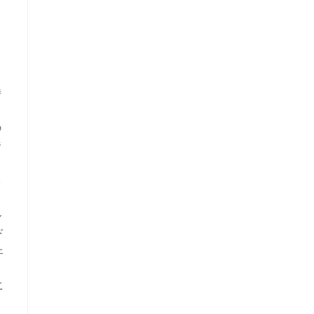
タ
特
の
ジ
自
る
ル
ド
ェ
ま
こ