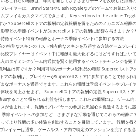
ているこれらの報酬は、年間を通じてさまざまなテーマを反映した独自
は、Brawl StarsやClash Royaleなどのゲームでお気に入り
マイズできます。 Key sections in the article: Toggl
ますか？Supercellストアの報酬の定義報酬を得るためのメカニズム報酬
響どの季節イベントがSupercellストアの報酬に影響を与えますか？
な特徴イベント特有の報酬とボーナス季節イベントに参加する方法
か？現在の特別なスキンのリスト独占的なスキンを取得する方法ゲームプレイ
の比較プレイヤーはイベント中に報酬を最大化するにはどうすればよい
購入のタイミングゲーム内通貨を賢く使用するイベントチャレンジを完
戦利品は何ですか？利用可能なボーナス戦利品の種類 Supercellストア
ストアの報酬は、プレイヤーがSupercellストアに参加することで得られ
ざまなボーナスを獲得できます。これらの報酬は季節イベントやプレイ
上させます。 Supercellストアの報酬の定義 Supercellストア
テムに参加することで得られる利益を指します。これらの報酬には、ゲーム内
ナスが含まれます。報酬はプレイヤーの参加と忠誠心を促進するように
、季節イベントへの参加など、さまざまな活動を通じてこれらの報酬に
ってより報酬の多い体験を創出することを目指しています。 報酬を得
には、プレイヤーは通常、ゲームやストア内で特定のアクションを完了する必