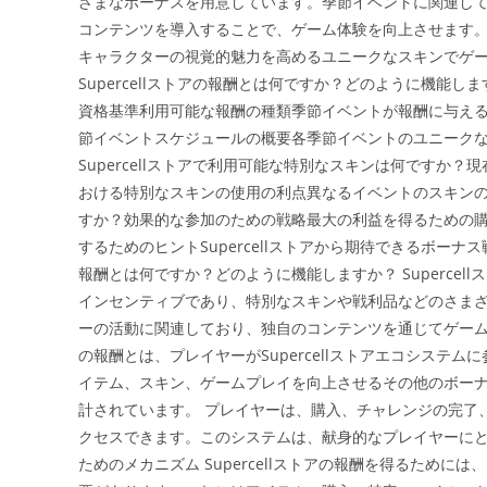
ざまなボーナスを用意しています。季節イベントに関連し
コンテンツを導入することで、ゲーム体験を向上させます。プレイヤー
キャラクターの視覚的魅力を高めるユニークなスキンでゲームプレイをカスタ
Supercellストアの報酬とは何ですか？どのように機能し
資格基準利用可能な報酬の種類季節イベントが報酬に与える影
節イベントスケジュールの概要各季節イベントのユニーク
Supercellストアで利用可能な特別なスキンは何です
おける特別なスキンの使用の利点異なるイベントのスキン
すか？効果的な参加のための戦略最大の利益を得るための
するためのヒントSupercellストアから期待できるボーナス
報酬とは何ですか？どのように機能しますか？ Supercell
インセンティブであり、特別なスキンや戦利品などのさま
ーの活動に関連しており、独自のコンテンツを通じてゲーム体験を向
の報酬とは、プレイヤーがSupercellストアエコシス
イテム、スキン、ゲームプレイを向上させるその他のボー
計されています。 プレイヤーは、購入、チャレンジの完了
クセスできます。このシステムは、献身的なプレイヤーにと
ためのメカニズム Supercellストアの報酬を得るため