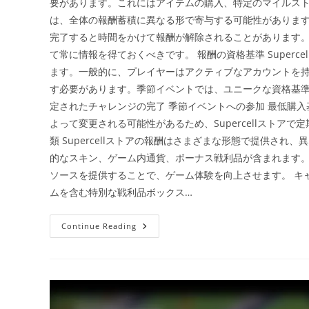
要があります。これにはアイテムの購入、特定のマイルス
は、全体の報酬蓄積に異なる形で寄与する可能性があります
完了すると時間をかけて報酬が解除されることがあります
て常に情報を得ておくべきです。 報酬の資格基準 Super
ます。一般的に、プレイヤーはアクティブなアカウントを
す必要があります。季節イベントでは、ユニークな資格基準
定されたチャレンジの完了 季節イベントへの参加 最低購
よって変更される可能性があるため、Supercellストア
類 Supercellストアの報酬はさまざまな形態で提供さ
的なスキン、ゲーム内通貨、ボーナス戦利品が含まれます
ソースを提供することで、ゲーム体験を向上させます。 キ
ムを含む特別な戦利品ボックス…
Supercell
Continue Reading
ス
ト
ア
報
酬：
季
節
イ