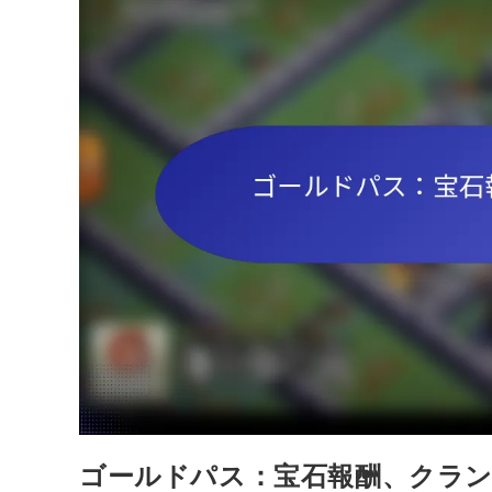
ベ
ン
ト、
特
別
ス
キ
ン、
ボ
ー
ナ
ス
ル
ー
ト
ゴールドパス：宝石報酬、クラ