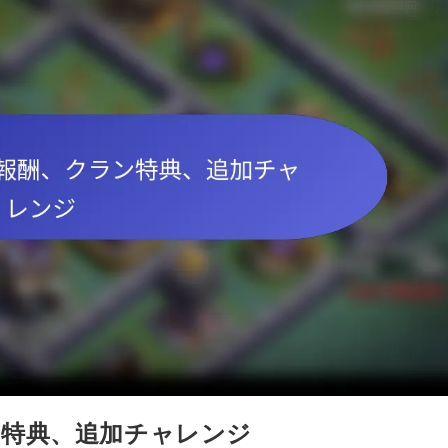
ン特典、追加チャレンジ