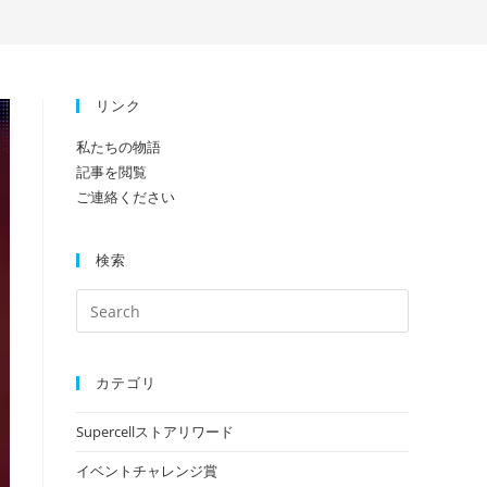
search
リンク
私たちの物語
記事を閲覧
ご連絡ください
検索
カテゴリ
Supercellストアリワード
イベントチャレンジ賞