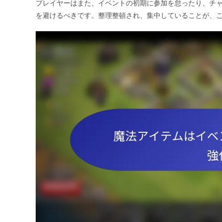
プレイヤーはまた、イベントの初期に参加を怠ったり、チ
を避けるべきです。整理整頓され、集中していることが、