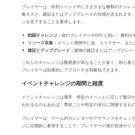
プレイヤーは、特別イベント中にさまざまな種類のチャレ
集タスク、建設またはアップグレードの目標が含まれます
ンを完了することを要求します。
戦闘チャレンジ：
他のプレイヤーやNPCと戦い、勝利を
リソース収集：
イベント期間中に金、エリクサー、また
建設とアップグレード：
建物の建設またはアップグレー
これらのチャレンジは難易度が異なることが多く、初心者
プレイヤーは効果的にアプローチを戦略化できます。
イベントチャレンジの期間と頻度
イベントチャレンジは通常、特定のイベントに応じて数日
われるものもあれば、季節ごとや特定の休日に関連するも
プレイヤーは、ゲーム内カレンダーやアナウンスをチェッ
ジに定期的に参加することで、プレイヤーの進行状況やリ