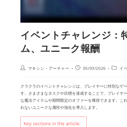
イベントチャレンジ：
ム、ユニーク報酬
Post
Post
Post
マキシン・アーチャー
05/03/2026
イ
author:
published:
categor
クラクラのイベントチャレンジは、プレイヤーに特別なゲ
す。さまざまなタスクや目標を達成することで、プレイヤ
な魔法アイテムや期間限定のオファーを獲得できます。こ
れないユニークな属性や強化を導入します。
Key sections in the article: