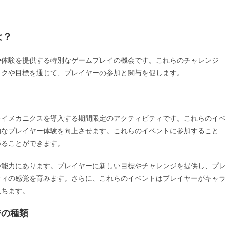
は？
や体験を提供する特別なゲームプレイの機会です。これらのチャレンジ
スクや目標を通じて、プレイヤーの参加と関与を促します。
レイメカニクスを導入する期間限定のアクティビティです。これらのイ
的なプレイヤー体験を向上させます。これらのイベントに参加すること
得ることができます。
つ能力にあります。プレイヤーに新しい目標やチャレンジを提供し、プ
ティの感覚を育みます。さらに、これらのイベントはプレイヤーがキャ
立ちます。
ジの種類