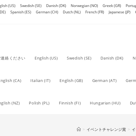
glish (US)
Swedish (SE)
Danish (DK)
Norwegian (NO)
Greek (GR)
Portu
DE)
Spanish (ES)
German (CH)
Dutch (NL)
French (FR)
Japanese (JP)
ご連絡ください
English (US)
Swedish (SE)
Danish (DK)
N
English (CA)
Italian (IT)
English (GB)
German (AT)
Germ
nglish (NZ)
Polish (PL)
Finnish (FI)
Hungarian (HU)
Du
>
イベントチャレンジ賞
>
イ