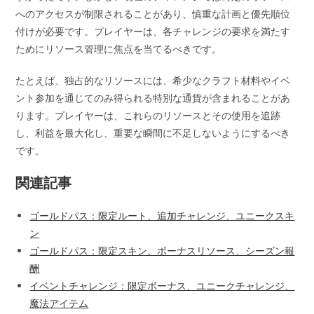
へのアクセスが制限されることがあり、慎重な計画と優先順位
付けが必要です。プレイヤーは、各チャレンジの要求を満たす
ためにリソース管理に焦点を当てるべきです。
たとえば、独占的なリソースには、希少なクラフト材料やイベ
ント参加を通じてのみ得られる特別な通貨が含まれることがあ
ります。プレイヤーは、これらのリソースとその使用を追跡
し、利益を最大化し、重要な瞬間に不足しないようにするべき
です。
関連記事
ゴールドパス：限定ルート、追加チャレンジ、ユニークスキ
ン
ゴールドパス：限定スキン、ボーナスリソース、シーズン報
酬
イベントチャレンジ：限定ボーナス、ユニークチャレンジ、
魔法アイテム