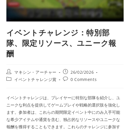
イベントチャレンジ：特別部
隊、限定リソース、ユニーク報
酬
Post
Post
マキシン・アーチャー
26/02/2026
author:
published:
Post
Post
イベントチャレンジ賞
0 Comments
category:
comments:
イベントチャレンジは、プレイヤーに特別な部隊を紹介し、ユ
ニークな利点を提供してゲームプレイや戦略的選択肢を強化し
ます。参加者は、これらの期間限定イベント中にのみ入手可能
な希少アイテムや通貨を含む、独占的なリソースやユニークな
報酬を獲得することもできます。これらのチャレンジに参加す