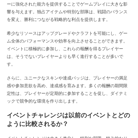
ーに強化された能力を提供することでゲームプレイに大きな影
響を与えます。独占アイテムや特別な部隊は、戦闘のバランス
を変え、勝利につながる戦略的な利点を提供します。
希少なリソースはアップグレードやクラフトを可能にし、ゲー
ム全体のパフォーマンスや効率を向上させることができます。
イベントに積極的に参加し、これらの報酬を得るプレイヤー
は、そうでないプレイヤーよりも早く進行することが多いで
す。
さらに、ユニークなスキンや達成バッジは、プレイヤーの満足
感や参加意欲を高め、達成感を育みます。多くの報酬の期間限
定性は、プレイヤーが定期的に参加することを促し、ダイナミ
ックで競争的な環境を作り出します。
イベントチャレンジは以前のイベントとどの
ように比較されるか？