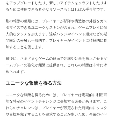
をアップグレードしたり、新しいアイテムをクラフトしたりす
るために使用できる希少なリソースもしばしば入手可能です。
別の報酬の種類には、プレイヤーが部隊や構造物の外観をカス
タマイズできるユニークなスキンが含まれ、ゲームプレイに個
人的なタッチを加えます。達成バッジやイベント通貨などの期
間限定の報酬も一般的で、プレイヤーがイベントに積極的に参
加することを促します。
最後に、さまざまなゲームの側面で効率や効果を向上させるゲ
ームプレイの強化が頻繁に提供され、これらの報酬は非常に求
められます。
ユニークな報酬を得る方法
ユニークな報酬を得るためには、プレイヤーは定期的に利用可
能な特定のイベントチャレンジに参加する必要があります。こ
れらのチャレンジは、プレイヤーが設定された時間内にタスク
や目標を完了することを要求することが多いため、今後のイベ