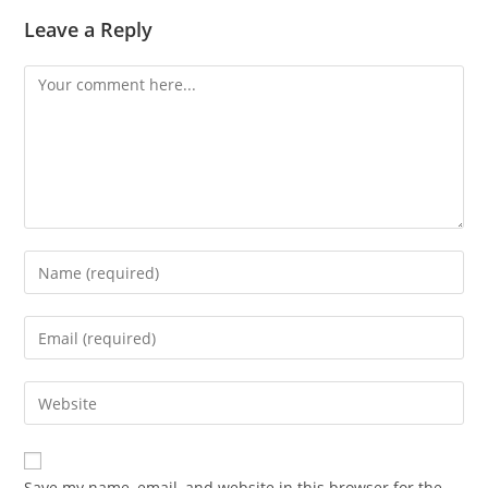
Leave a Reply
Comment
Enter
your
name
Enter
or
your
username
email
Enter
to
address
your
comment
to
website
comment
URL
Save my name, email, and website in this browser for the