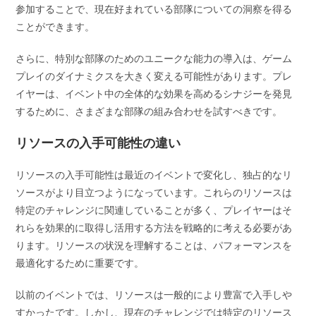
参加することで、現在好まれている部隊についての洞察を得る
ことができます。
さらに、特別な部隊のためのユニークな能力の導入は、ゲーム
プレイのダイナミクスを大きく変える可能性があります。プレ
イヤーは、イベント中の全体的な効果を高めるシナジーを発見
するために、さまざまな部隊の組み合わせを試すべきです。
リソースの入手可能性の違い
リソースの入手可能性は最近のイベントで変化し、独占的なリ
ソースがより目立つようになっています。これらのリソースは
特定のチャレンジに関連していることが多く、プレイヤーはそ
れらを効果的に取得し活用する方法を戦略的に考える必要があ
ります。リソースの状況を理解することは、パフォーマンスを
最適化するために重要です。
以前のイベントでは、リソースは一般的により豊富で入手しや
すかったです。しかし、現在のチャレンジでは特定のリソース