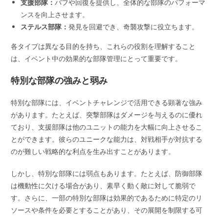
支援部隊：
バフや回復を提供し、全体的な部隊のパフォーマ
ンスを向上させます。
ステルス部隊：
発見を回避でき、奇襲攻撃に役立ちます。
各タイプは異なる目的を持ち、これらの役割を理解すること
は、イベント中の効果的な部隊管理にとって重要です。
特別な部隊の強みと弱み
特別な部隊には、イベントチャレンジで活用できる顕著な強み
があります。たとえば、突撃部隊はダメージを与えるのに優れ
ており、支援部隊は他のユニットの能力を大幅に向上させるこ
とができます。彼らのユニークな能力は、対戦相手が対抗する
のが難しい戦略的な利点を生み出すことがあります。
しかし、特別な部隊には弱点もあります。たとえば、防御部隊
は機動性に欠ける場合があり、素早く動く敵に対して脆弱で
す。さらに、一部の特別な部隊は効果的であるために特定のリ
ソースや条件を必要とすることがあり、その展開を制限する可