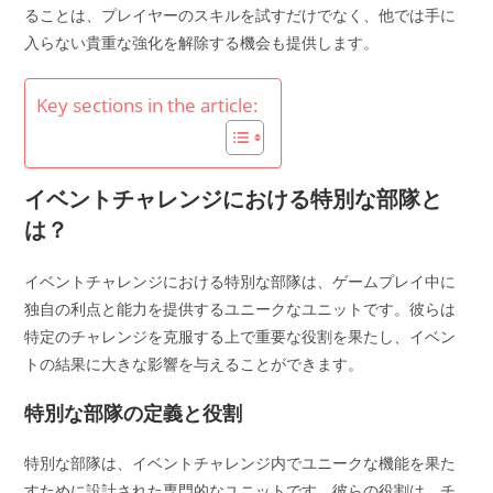
ることは、プレイヤーのスキルを試すだけでなく、他では手に
入らない貴重な強化を解除する機会も提供します。
Key sections in the article:
イベントチャレンジにおける特別な部隊と
は？
イベントチャレンジにおける特別な部隊は、ゲームプレイ中に
独自の利点と能力を提供するユニークなユニットです。彼らは
特定のチャレンジを克服する上で重要な役割を果たし、イベン
トの結果に大きな影響を与えることができます。
特別な部隊の定義と役割
特別な部隊は、イベントチャレンジ内でユニークな機能を果た
すために設計された専門的なユニットです。彼らの役割は、チ