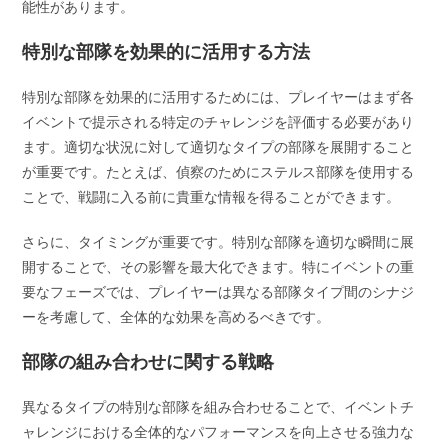
能性があります。
特別な部隊を効果的に活用する方法
特別な部隊を効果的に活用するためには、プレイヤーはまず各
イベントで提示される特定のチャレンジを評価する必要があり
ます。適切な状況に対して適切なタイプの部隊を展開すること
が重要です。たとえば、偵察のためにステルス部隊を使用する
ことで、戦闘に入る前に貴重な情報を得ることができます。
さらに、タイミングが重要です。特別な部隊を適切な瞬間に展
開することで、その影響を最大化できます。特にイベントの重
要なフェーズでは、プレイヤーは異なる部隊タイプ間のシナジ
ーを考慮して、全体的な効果を高めるべきです。
部隊の組み合わせに関する戦略
異なるタイプの特別な部隊を組み合わせることで、イベントチ
ャレンジにおける全体的なパフォーマンスを向上させる強力な