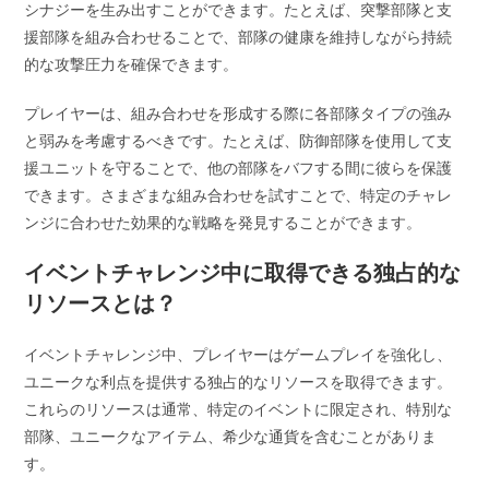
シナジーを生み出すことができます。たとえば、突撃部隊と支
援部隊を組み合わせることで、部隊の健康を維持しながら持続
的な攻撃圧力を確保できます。
プレイヤーは、組み合わせを形成する際に各部隊タイプの強み
と弱みを考慮するべきです。たとえば、防御部隊を使用して支
援ユニットを守ることで、他の部隊をバフする間に彼らを保護
できます。さまざまな組み合わせを試すことで、特定のチャレ
ンジに合わせた効果的な戦略を発見することができます。
イベントチャレンジ中に取得できる独占的な
リソースとは？
イベントチャレンジ中、プレイヤーはゲームプレイを強化し、
ユニークな利点を提供する独占的なリソースを取得できます。
これらのリソースは通常、特定のイベントに限定され、特別な
部隊、ユニークなアイテム、希少な通貨を含むことがありま
す。