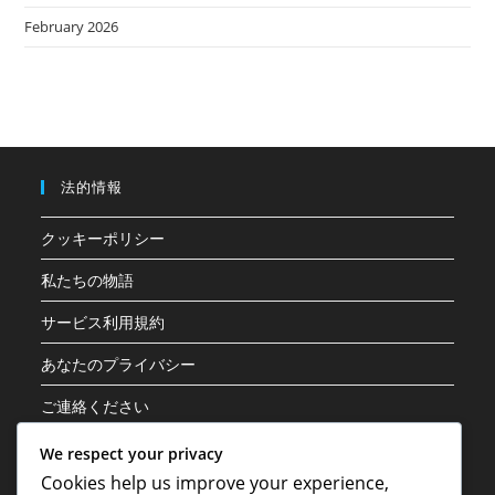
February 2026
法的情報
クッキーポリシー
私たちの物語
サービス利用規約
あなたのプライバシー
ご連絡ください
We respect your privacy
カテゴリ
Cookies help us improve your experience,