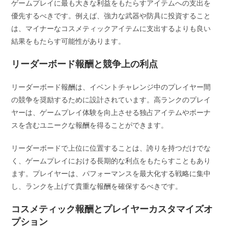
ゲームプレイに最も大きな利益をもたらすアイテムへの支出を
優先するべきです。例えば、強力な武器や防具に投資すること
は、マイナーなコスメティックアイテムに支出するよりも良い
結果をもたらす可能性があります。
リーダーボード報酬と競争上の利点
リーダーボード報酬は、イベントチャレンジ中のプレイヤー間
の競争を奨励するために設計されています。高ランクのプレイ
ヤーは、ゲームプレイ体験を向上させる独占アイテムやボーナ
スを含むユニークな報酬を得ることができます。
リーダーボードで上位に位置することは、誇りを持つだけでな
く、ゲームプレイにおける長期的な利点をもたらすこともあり
ます。プレイヤーは、パフォーマンスを最大化する戦略に集中
し、ランクを上げて貴重な報酬を確保するべきです。
コスメティック報酬とプレイヤーカスタマイズオ
プション