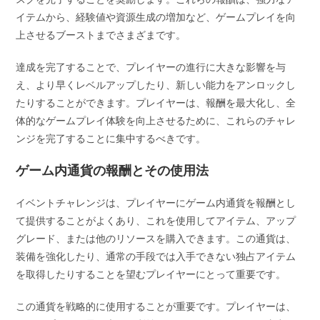
イテムから、経験値や資源生成の増加など、ゲームプレイを向
上させるブーストまでさまざまです。
達成を完了することで、プレイヤーの進行に大きな影響を与
え、より早くレベルアップしたり、新しい能力をアンロックし
たりすることができます。プレイヤーは、報酬を最大化し、全
体的なゲームプレイ体験を向上させるために、これらのチャレ
ンジを完了することに集中するべきです。
ゲーム内通貨の報酬とその使用法
イベントチャレンジは、プレイヤーにゲーム内通貨を報酬とし
て提供することがよくあり、これを使用してアイテム、アップ
グレード、または他のリソースを購入できます。この通貨は、
装備を強化したり、通常の手段では入手できない独占アイテム
を取得したりすることを望むプレイヤーにとって重要です。
この通貨を戦略的に使用することが重要です。プレイヤーは、