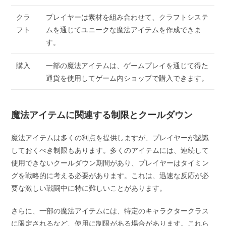
クラ
プレイヤーは素材を組み合わせて、クラフトシステ
フト
ムを通じてユニークな魔法アイテムを作成できま
す。
購入
一部の魔法アイテムは、ゲームプレイを通じて得た
通貨を使用してゲーム内ショップで購入できます。
魔法アイテムに関連する制限とクールダウン
魔法アイテムは多くの利点を提供しますが、プレイヤーが認識
しておくべき制限もあります。多くのアイテムには、連続して
使用できないクールダウン期間があり、プレイヤーはタイミン
グを戦略的に考える必要があります。これは、迅速な反応が必
要な激しい戦闘中に特に難しいことがあります。
さらに、一部の魔法アイテムには、特定のキャラクタークラス
に限定されるなど、使用に制限がある場合があります。これら