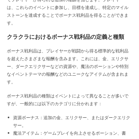
は、これらのイベントに参加し、目標を達成し、特定のマイル
ストーンを達成することでボーナス戦利品を得ることができま
す。
クラクラにおけるボーナス戦利品の定義と種類
ボーナス戦利品は、プレイヤーが戦闘から得る標準的な戦利品
を超えたさまざまな報酬を含みます。これには、金、エリクサ
ー、ダークエリクサーなどの資源や、魔法のポーションや特別
なイベントテーマの報酬などのユニークなアイテムが含まれま
す。
ボーナス戦利品の種類はイベントによって異なることが多いで
すが、一般的には以下のカテゴリに分かれます：
資源ボーナス：追加の金、エリクサー、またはダークエリク
サー。
魔法アイテム：ゲームプレイを向上させるポーション、書