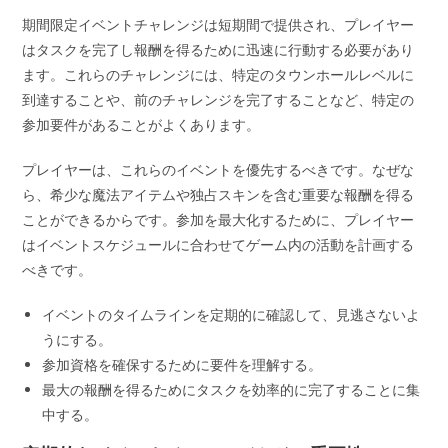
期間限定イベントチャレンジは短期間で提供され、プレイヤー
はタスクを完了し報酬を得るために迅速に行動する必要があり
ます。これらのチャレンジには、特定のタウンホールレベルに
到達することや、前のチャレンジを完了することなど、特定の
参加要件があることがよくあります。
プレイヤーは、これらのイベントを優先するべきです。なぜな
ら、希少な魔法アイテムや独占スキンを含む重要な報酬を得る
ことができるからです。参加を最大化するために、プレイヤー
はイベントスケジュールに合わせてゲーム内の活動を計画する
べきです。
イベントのタイムラインを定期的に確認して、見逃さないよ
うにする。
参加資格を確保するために要件を理解する。
最大の報酬を得るためにタスクを効率的に完了することに集
中する。