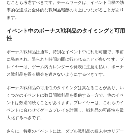
むことも考慮すべきです。チームワークは、イベント目標の効
率的な達成と全体的な戦利品報酬の向上につながることがあり
ます。
イベント中のボーナス戦利品のタイミングと可用
性
ボーナス戦利品は通常、特別なイベント中に利用可能で、事前
に発表され、限られた時間の間に行われることが多いです。プ
レイヤーは、ゲーム内カレンダーや発表に注意を払い、ボーナ
ス戦利品を得る機会を逃さないようにするべきです。
ボーナス戦利品の可用性のタイミングは異なることがあり、い
くつかのイベントは数日間戦利品を提供する一方で、他のイベ
ントは数週間続くことがあります。プレイヤーは、これらのイ
ベントに合わせてゲームプレイを計画し、戦利品の可能性を最
大化するべきです。
さらに、特定のイベントには、ダブル戦利品の週末やホリデー