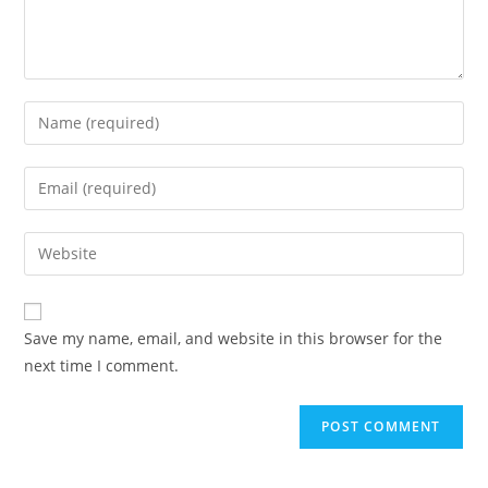
Enter
your
name
Enter
or
your
username
email
Enter
to
address
your
comment
to
website
comment
URL
Save my name, email, and website in this browser for the
(optional)
next time I comment.