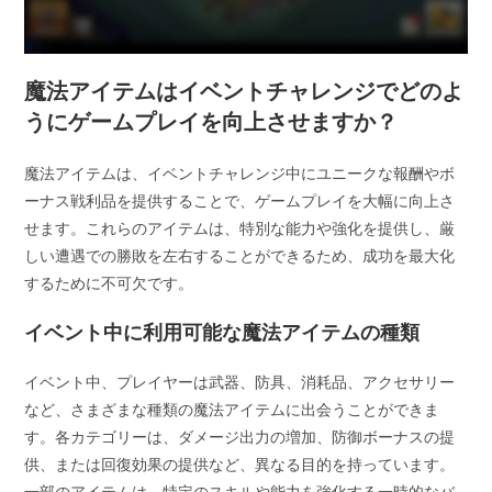
魔法アイテムはイベントチャレンジでどのよ
うにゲームプレイを向上させますか？
魔法アイテムは、イベントチャレンジ中にユニークな報酬やボ
ーナス戦利品を提供することで、ゲームプレイを大幅に向上さ
せます。これらのアイテムは、特別な能力や強化を提供し、厳
しい遭遇での勝敗を左右することができるため、成功を最大化
するために不可欠です。
イベント中に利用可能な魔法アイテムの種類
イベント中、プレイヤーは武器、防具、消耗品、アクセサリー
など、さまざまな種類の魔法アイテムに出会うことができま
す。各カテゴリーは、ダメージ出力の増加、防御ボーナスの提
供、または回復効果の提供など、異なる目的を持っています。
一部のアイテムは、特定のスキルや能力を強化する一時的なバ