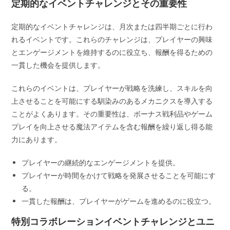
定期的なイベントチャレンジとその重要性
定期的なイベントチャレンジは、月次または四半期ごとに行わ
れるイベントです。これらのチャレンジは、プレイヤーの興味
とエンゲージメントを維持するのに役立ち、報酬を得るための
一貫した機会を提供します。
これらのイベントは、プレイヤーが戦略を洗練し、スキルを向
上させることを可能にする馴染みのあるメカニクスを導入する
ことがよくあります。その重要性は、ボーナス戦利品やゲーム
プレイを向上させる魔法アイテムを含む報酬を繰り返し得る能
力にあります。
プレイヤーの継続的なエンゲージメントを提供。
プレイヤーが時間をかけて戦略を発展させることを可能にす
る。
一貫した報酬は、プレイヤーがゲームを進めるのに役立つ。
特別コラボレーションイベントチャレンジとユニ