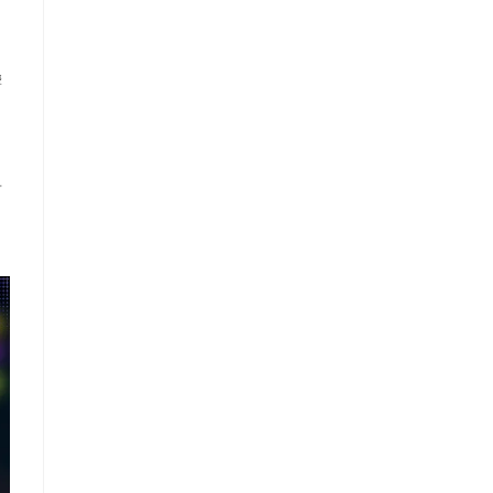
響
ョ
争
う