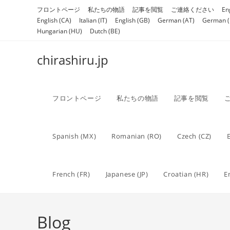
Skip
フロントページ
私たちの物語
記事を閲覧
ご連絡ください
En
to
English (CA)
Italian (IT)
English (GB)
German (AT)
German (
content
Hungarian (HU)
Dutch (BE)
chirashiru.jp
フロントページ
私たちの物語
記事を閲覧
Spanish (MX)
Romanian (RO)
Czech (CZ)
French (FR)
Japanese (JP)
Croatian (HR)
E
Blog