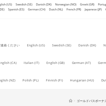
glish (US)
Swedish (SE)
Danish (DK)
Norwegian (NO)
Greek (GR)
Portu
DE)
Spanish (ES)
German (CH)
Dutch (NL)
French (FR)
Japanese (JP)
ご連絡ください
English (US)
Swedish (SE)
Danish (DK)
N
English (CA)
Italian (IT)
English (GB)
German (AT)
Germ
nglish (NZ)
Polish (PL)
Finnish (FI)
Hungarian (HU)
Du
>
ゴールドパスボーナ