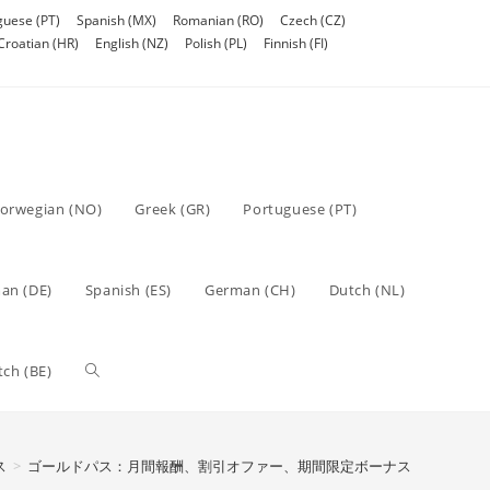
guese (PT)
Spanish (MX)
Romanian (RO)
Czech (CZ)
Croatian (HR)
English (NZ)
Polish (PL)
Finnish (FI)
orwegian (NO)
Greek (GR)
Portuguese (PT)
an (DE)
Spanish (ES)
German (CH)
Dutch (NL)
Toggle
tch (BE)
website
ス
>
ゴールドパス：月間報酬、割引オファー、期間限定ボーナス