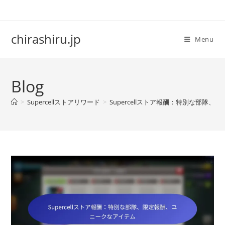
Skip
to
content
chirashiru.jp
Menu
Blog
>
Supercellストアリワード
>
Supercellストア報酬：特別な部隊