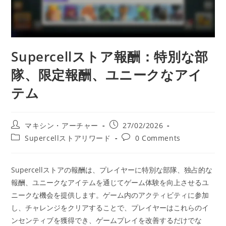
Supercellストア報酬：特別な部
隊、限定報酬、ユニークなアイ
テム
Post
Post
マキシン・アーチャー
27/02/2026
author:
published:
Post
Post
Supercellストアリワード
0 Comments
category:
comments:
Supercellストアの報酬は、プレイヤーに特別な部隊、独占的な
報酬、ユニークなアイテムを通じてゲーム体験を向上させるユ
ニークな機会を提供します。ゲーム内のアクティビティに参加
し、チャレンジをクリアすることで、プレイヤーはこれらのイ
ンセンティブを獲得でき、ゲームプレイを改善するだけでな