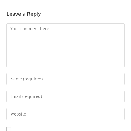
Leave a Reply
Comment
Enter
your
name
Enter
or
your
username
email
Enter
to
address
your
comment
to
website
comment