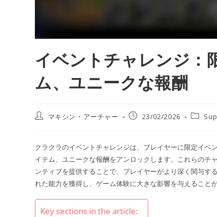
イベントチャレンジ：
ム、ユニークな報酬
Post
Post
Post
マキシン・アーチャー
23/02/2026
Su
author:
published:
categor
クラクラのイベントチャレンジは、プレイヤーに限定イベ
イテム、ユニークな報酬をアンロックします。これらのチ
ンティブを提供することで、プレイヤーがより深く関与す
れた能力を獲得し、ゲーム体験に大きな影響を与えること
Key sections in the article: