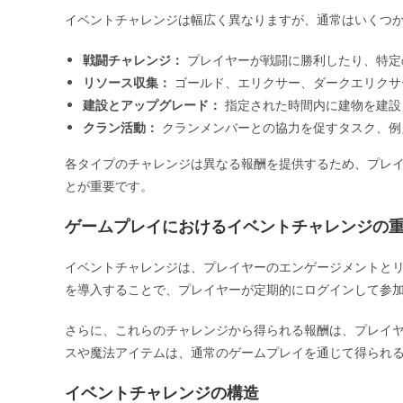
イベントチャレンジは幅広く異なりますが、通常はいくつ
戦闘チャレンジ：
プレイヤーが戦闘に勝利したり、特定
リソース収集：
ゴールド、エリクサー、ダークエリクサ
建設とアップグレード：
指定された時間内に建物を建設
クラン活動：
クランメンバーとの協力を促すタスク、例
各タイプのチャレンジは異なる報酬を提供するため、プレ
とが重要です。
ゲームプレイにおけるイベントチャレンジの
イベントチャレンジは、プレイヤーのエンゲージメントと
を導入することで、プレイヤーが定期的にログインして参
さらに、これらのチャレンジから得られる報酬は、プレイ
スや魔法アイテムは、通常のゲームプレイを通じて得られ
イベントチャレンジの構造