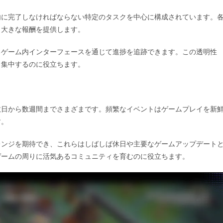
内に完了しなければならない特定のタスクを中心に構成されています。
り大きな報酬を提供します。
るゲーム内インターフェースを通じて進捗を追跡できます。この透明性
、集中するのに役立ちます。
数日から数週間までさまざまです。頻繁なイベントはゲームプレイを新
す。
レンジを期待でき、これらはしばしば休日や主要なゲームアップデート
ゲームの周りに活気あるコミュニティを育むのに役立ちます。