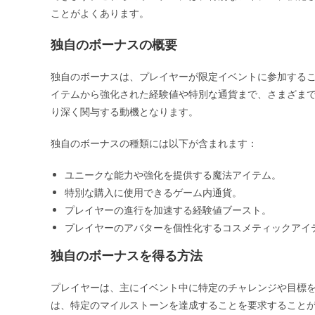
ことがよくあります。
独自のボーナスの概要
独自のボーナスは、プレイヤーが限定イベントに参加する
イテムから強化された経験値や特別な通貨まで、さまざま
り深く関与する動機となります。
独自のボーナスの種類には以下が含まれます：
ユニークな能力や強化を提供する魔法アイテム。
特別な購入に使用できるゲーム内通貨。
プレイヤーの進行を加速する経験値ブースト。
プレイヤーのアバターを個性化するコスメティックアイ
独自のボーナスを得る方法
プレイヤーは、主にイベント中に特定のチャレンジや目標
は、特定のマイルストーンを達成することを要求すること