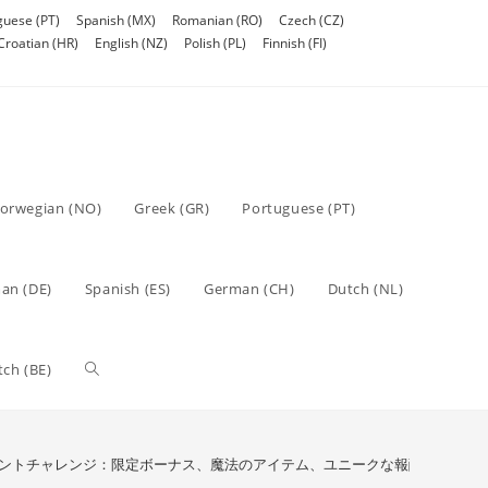
guese (PT)
Spanish (MX)
Romanian (RO)
Czech (CZ)
Croatian (HR)
English (NZ)
Polish (PL)
Finnish (FI)
orwegian (NO)
Greek (GR)
Portuguese (PT)
an (DE)
Spanish (ES)
German (CH)
Dutch (NL)
Toggle
tch (BE)
website
ントチャレンジ：限定ボーナス、魔法のアイテム、ユニークな報酬