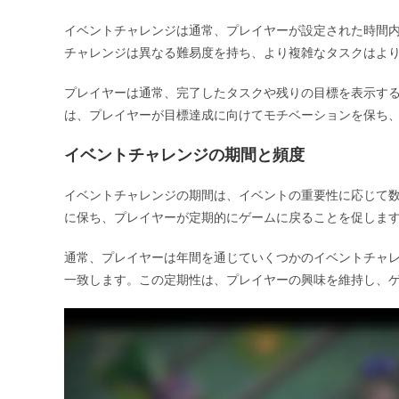
イベントチャレンジは通常、プレイヤーが設定された時間
チャレンジは異なる難易度を持ち、より複雑なタスクはよ
プレイヤーは通常、完了したタスクや残りの目標を表示す
は、プレイヤーが目標達成に向けてモチベーションを保ち
イベントチャレンジの期間と頻度
イベントチャレンジの期間は、イベントの重要性に応じて
に保ち、プレイヤーが定期的にゲームに戻ることを促しま
通常、プレイヤーは年間を通じていくつかのイベントチャ
一致します。この定期性は、プレイヤーの興味を維持し、