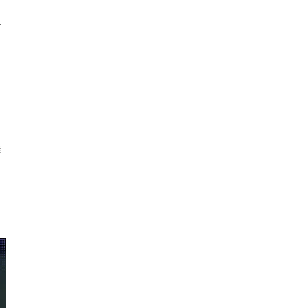
各
鮮
と