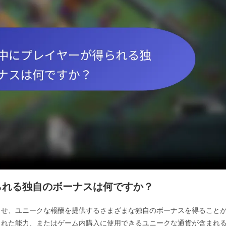
られる独自のボーナスは何ですか？
させ、ユニークな報酬を提供するさまざまな独自のボーナスを得ること
された能力、またはゲーム内購入に使用できるユニークな通貨が含まれ