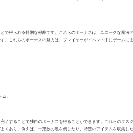
ことで得られる特別な報酬です。これらのボーナスは、ユニークな魔法
です。これらのボーナスの魅力は、プレイヤーがイベント中にゲームに
テム。
を完了することで独自のボーナスを得ることができます。これらのタス
がよくあり、例えば、一定数の敵を倒したり、特定のアイテムを収集し