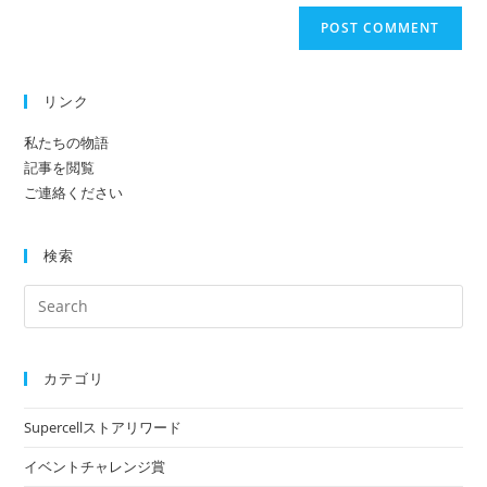
リンク
私たちの物語
記事を閲覧
ご連絡ください
検索
カテゴリ
Supercellストアリワード
イベントチャレンジ賞