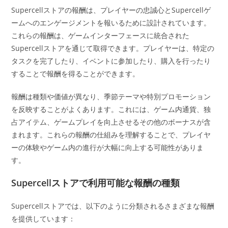
Supercellストアの報酬は、プレイヤーの忠誠心とSupercellゲ
ームへのエンゲージメントを報いるために設計されています。
これらの報酬は、ゲームインターフェースに統合された
Supercellストアを通じて取得できます。プレイヤーは、特定の
タスクを完了したり、イベントに参加したり、購入を行ったり
することで報酬を得ることができます。
報酬は種類や価値が異なり、季節テーマや特別プロモーション
を反映することがよくあります。これには、ゲーム内通貨、独
占アイテム、ゲームプレイを向上させるその他のボーナスが含
まれます。これらの報酬の仕組みを理解することで、プレイヤ
ーの体験やゲーム内の進行が大幅に向上する可能性がありま
す。
Supercellストアで利用可能な報酬の種類
Supercellストアでは、以下のように分類されるさまざまな報酬
を提供しています：