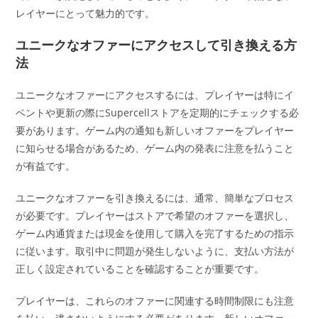
レイヤーにとって魅力的です。
ユニークなオファーにアクセスして引き換える方
法
ユニークなオファーにアクセスするには、プレイヤーは特にイ
ベントや更新の際にSupercellストアを定期的にチェックする必
要があります。ゲーム内の通知も新しいオファーをプレイヤー
に知らせる場合があるため、ゲーム内の発表に注意を払うこと
が有益です。
ユニークなオファーを引き換えるには、通常、簡単なプロセス
が必要です。プレイヤーはストアで希望のオファーを選択し、
ゲーム内通貨または現金を使用して購入を完了するための指示
に従います。取引中に問題が発生しないように、支払い方法が
正しく設定されていることを確認することが重要です。
プレイヤーは、これらのオファーに関連する時間制限にも注意