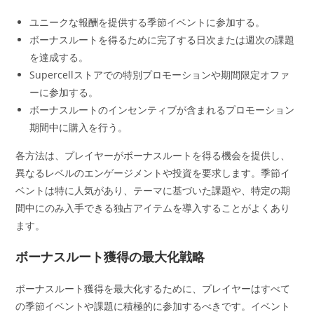
ユニークな報酬を提供する季節イベントに参加する。
ボーナスルートを得るために完了する日次または週次の課題
を達成する。
Supercellストアでの特別プロモーションや期間限定オファ
ーに参加する。
ボーナスルートのインセンティブが含まれるプロモーション
期間中に購入を行う。
各方法は、プレイヤーがボーナスルートを得る機会を提供し、
異なるレベルのエンゲージメントや投資を要求します。季節イ
ベントは特に人気があり、テーマに基づいた課題や、特定の期
間中にのみ入手できる独占アイテムを導入することがよくあり
ます。
ボーナスルート獲得の最大化戦略
ボーナスルート獲得を最大化するために、プレイヤーはすべて
の季節イベントや課題に積極的に参加するべきです。イベント