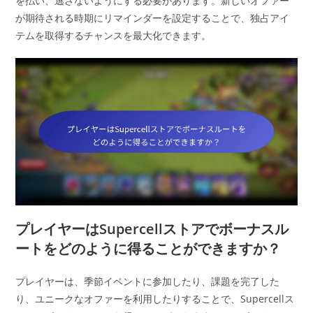
を払い、逃さないようにする必要があります。新しいオファー
が期待される時期にリマインダーを設定することで、独占アイ
テムを取得するチャンスを最大化できます。
プレイヤーはSupercellストアでボーナスル
ートをどのように得ることができますか？
プレイヤーは、季節イベントに参加したり、課題を完了した
り、ユニークなオファーを利用したりすることで、Supercellス