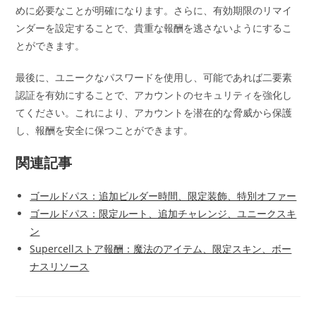
めに必要なことが明確になります。さらに、有効期限のリマイ
ンダーを設定することで、貴重な報酬を逃さないようにするこ
とができます。
最後に、ユニークなパスワードを使用し、可能であれば二要素
認証を有効にすることで、アカウントのセキュリティを強化し
てください。これにより、アカウントを潜在的な脅威から保護
し、報酬を安全に保つことができます。
関連記事
ゴールドパス：追加ビルダー時間、限定装飾、特別オファー
ゴールドパス：限定ルート、追加チャレンジ、ユニークスキ
ン
Supercellストア報酬：魔法のアイテム、限定スキン、ボー
ナスリソース