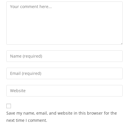
Comment
Enter
your
name
Enter
or
your
username
email
Enter
to
address
your
comment
to
website
comment
URL
Save my name, email, and website in this browser for the
(optional)
next time I comment.