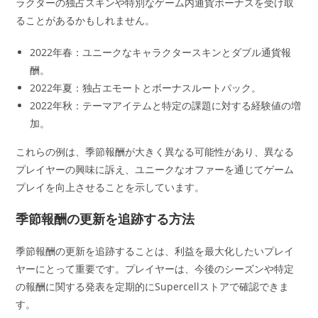
ラクターの独占スキンや特別なゲーム内通貨ボーナスを受け取
ることがあるかもしれません。
2022年春：ユニークなキャラクタースキンとダブル通貨報
酬。
2022年夏：独占エモートとボーナスルートパック。
2022年秋：テーマアイテムと特定の課題に対する経験値の増
加。
これらの例は、季節報酬が大きく異なる可能性があり、異なる
プレイヤーの興味に訴え、ユニークなオファーを通じてゲーム
プレイを向上させることを示しています。
季節報酬の更新を追跡する方法
季節報酬の更新を追跡することは、利益を最大化したいプレイ
ヤーにとって重要です。プレイヤーは、今後のシーズンや特定
の報酬に関する発表を定期的にSupercellストアで確認できま
す。