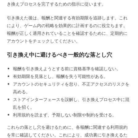
き換えプロセスを完了するための指示に従います。
引き換えた後は、報酬と関連する有効期限を追跡します。これ
により、ゲーム内の戦略を効果的に計画するのに役立ちます。
報酬が正しく適用されていることを確認するために、定期的に
アカウントをチェックしてください。
引き換え中に避けるべき一般的な落とし穴
報酬を引き換えようとする前に資格基準を確認しない。
有効期限を見落とし、報酬を失う可能性がある。
アカウントのセキュリティを怠り、不正アクセスのリスクを
高める。
ストアインターフェースを誤解し、引き換えプロセス中に混
乱を招く。
利用規約を読まず、予期しない制限や制約を受ける。
これらの落とし穴を避けるために、各報酬に関連する利用規約
を常に確認してください。これにより、成功裏に引き換えるた