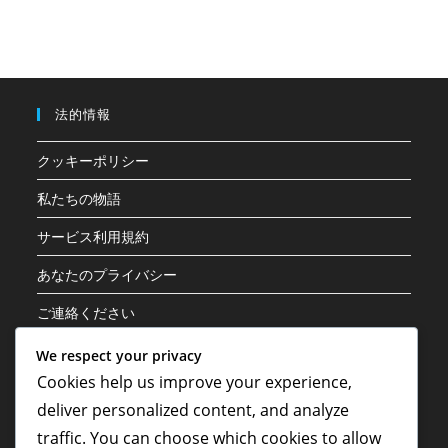
法的情報
クッキーポリシー
私たちの物語
サービス利用規約
あなたのプライバシー
ご連絡ください
We respect your privacy
カテゴリ
Cookies help us improve your experience,
deliver personalized content, and analyze
Supercellストアリワード
traffic. You can choose which cookies to allow