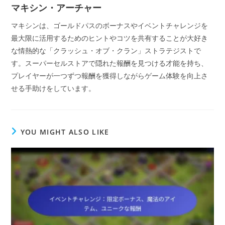
マキシン・アーチャー
マキシンは、ゴールドパスのボーナスやイベントチャレンジを
最大限に活用するためのヒントやコツを共有することが大好き
な情熱的な「クラッシュ・オブ・クラン」ストラテジストで
す。スーパーセルストアで隠れた報酬を見つける才能を持ち、
プレイヤーが一つずつ報酬を獲得しながらゲーム体験を向上さ
せる手助けをしています。
YOU MIGHT ALSO LIKE