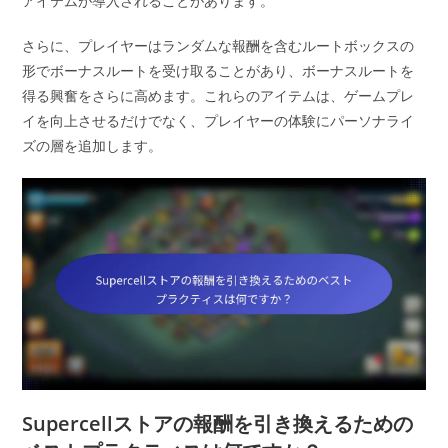
アイテムが導入されることがあります。
さらに、プレイヤーはランダムな報酬を含むルートボックスの
形でボーナスルートを受け取ることがあり、ボーナスルートを
得る興奮をさらに高めます。これらのアイテムは、ゲームプレ
イを向上させるだけでなく、プレイヤーの体験にパーソナライ
ズの層を追加します。
Supercellストアの報酬を引き換えるための