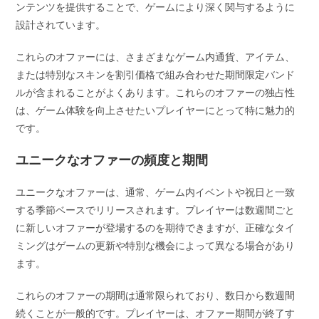
ンテンツを提供することで、ゲームにより深く関与するように
設計されています。
これらのオファーには、さまざまなゲーム内通貨、アイテム、
または特別なスキンを割引価格で組み合わせた期間限定バンド
ルが含まれることがよくあります。これらのオファーの独占性
は、ゲーム体験を向上させたいプレイヤーにとって特に魅力的
です。
ユニークなオファーの頻度と期間
ユニークなオファーは、通常、ゲーム内イベントや祝日と一致
する季節ベースでリリースされます。プレイヤーは数週間ごと
に新しいオファーが登場するのを期待できますが、正確なタイ
ミングはゲームの更新や特別な機会によって異なる場合があり
ます。
これらのオファーの期間は通常限られており、数日から数週間
続くことが一般的です。プレイヤーは、オファー期間が終了す