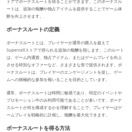
トアでボーナスルートを得ることができます。このボーナスル
ートは、追加の報酬や独占アイテムを提供することでゲーム体
験を向上させます。
ボーナスルートの定義
ボーナスルートとは、プレイヤーが通常の購入を超えて
Supercellストアで得られる追加の報酬を指します。このルート
は、ゲーム内通貨、独占アイテム、またはゲームプレイを向上
させる特別なオファーなど、さまざまな形で提供されます。ボ
ーナスルートは、プレイヤーのエンゲージメントを促し、ゲー
ムへの積極的な参加を報いることを目的としています。
通常、ボーナスルートは時間に敏感であり、特定のイベントや
プロモーション中のみ利用可能であることが多いです。ボーナ
スルートが何を構成するかを理解することで、プレイヤーはゲ
ームプレイを戦略的に計画し、報酬を最大化できます。
ボーナスルートを得る方法