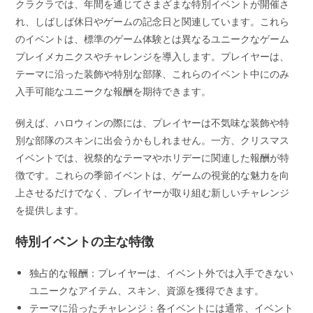
クラクラでは、年間を通じてさまざまな特別イベントが開催さ
れ、しばしば休日やゲームの記念日と関連しています。これら
のイベントは、標準のゲーム体験とは異なるユニークなゲーム
プレイメカニクスやチャレンジを導入します。プレイヤーは、
テーマに沿った装飾や特別な部隊、これらのイベント中にのみ
入手可能なユニークな報酬を期待できます。
例えば、ハロウィンの際には、プレイヤーは不気味な装飾や特
別な部隊のスキンに出会うかもしれません。一方、クリスマス
イベントでは、祝祭的なテーマやホリデーに関連した報酬が特
徴です。これらの季節イベントは、ゲームの視覚的な魅力を向
上させるだけでなく、プレイヤーが取り組む新しいチャレンジ
を提供します。
特別イベントの主な特徴
独占的な報酬：プレイヤーは、イベント外では入手できない
ユニークなアイテム、スキン、資源を獲得できます。
テーマに沿ったチャレンジ：各イベントには通常、イベント