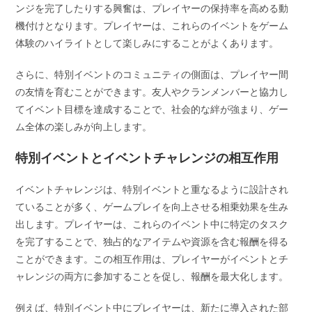
ンジを完了したりする興奮は、プレイヤーの保持率を高める動
機付けとなります。プレイヤーは、これらのイベントをゲーム
体験のハイライトとして楽しみにすることがよくあります。
さらに、特別イベントのコミュニティの側面は、プレイヤー間
の友情を育むことができます。友人やクランメンバーと協力し
てイベント目標を達成することで、社会的な絆が強まり、ゲー
ム全体の楽しみが向上します。
特別イベントとイベントチャレンジの相互作用
イベントチャレンジは、特別イベントと重なるように設計され
ていることが多く、ゲームプレイを向上させる相乗効果を生み
出します。プレイヤーは、これらのイベント中に特定のタスク
を完了することで、独占的なアイテムや資源を含む報酬を得る
ことができます。この相互作用は、プレイヤーがイベントとチ
ャレンジの両方に参加することを促し、報酬を最大化します。
例えば、特別イベント中にプレイヤーは、新たに導入された部