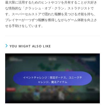
最大限に活用するためのヒントやコツを共有することが大好き
な情熱的な「クラッシュ・オブ・クラン」ストラテジストで
す。スーパーセルストアで隠れた報酬を見つける才能を持ち、
プレイヤーが一つずつ報酬を獲得しながらゲーム体験を向上さ
せる手助けをしています。
YOU MIGHT ALSO LIKE