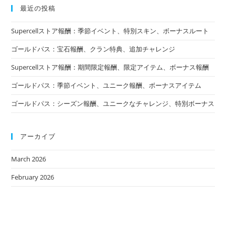
最近の投稿
Supercellストア報酬：季節イベント、特別スキン、ボーナスルート
ゴールドパス：宝石報酬、クラン特典、追加チャレンジ
Supercellストア報酬：期間限定報酬、限定アイテム、ボーナス報酬
ゴールドパス：季節イベント、ユニーク報酬、ボーナスアイテム
ゴールドパス：シーズン報酬、ユニークなチャレンジ、特別ボーナス
アーカイブ
March 2026
February 2026