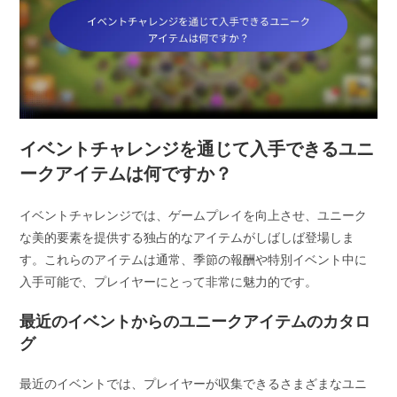
イベントチャレンジを通じて入手できるユニ
ークアイテムは何ですか？
イベントチャレンジでは、ゲームプレイを向上させ、ユニーク
な美的要素を提供する独占的なアイテムがしばしば登場しま
す。これらのアイテムは通常、季節の報酬や特別イベント中に
入手可能で、プレイヤーにとって非常に魅力的です。
最近のイベントからのユニークアイテムのカタロ
グ
最近のイベントでは、プレイヤーが収集できるさまざまなユニ