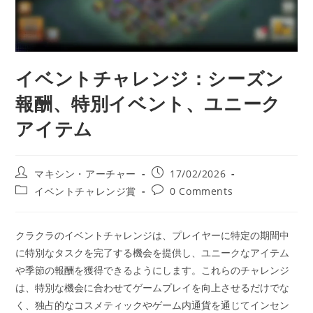
イベントチャレンジ：シーズン
報酬、特別イベント、ユニーク
アイテム
Post
Post
マキシン・アーチャー
17/02/2026
author:
published:
Post
Post
イベントチャレンジ賞
0 Comments
category:
comments:
クラクラのイベントチャレンジは、プレイヤーに特定の期間中
に特別なタスクを完了する機会を提供し、ユニークなアイテム
や季節の報酬を獲得できるようにします。これらのチャレンジ
は、特別な機会に合わせてゲームプレイを向上させるだけでな
く、独占的なコスメティックやゲーム内通貨を通じてインセン