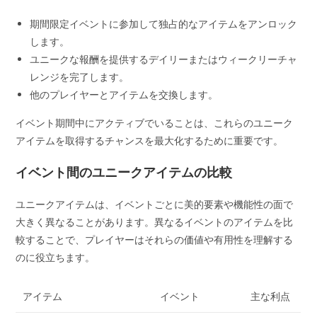
期間限定イベントに参加して独占的なアイテムをアンロック
します。
ユニークな報酬を提供するデイリーまたはウィークリーチャ
レンジを完了します。
他のプレイヤーとアイテムを交換します。
イベント期間中にアクティブでいることは、これらのユニーク
アイテムを取得するチャンスを最大化するために重要です。
イベント間のユニークアイテムの比較
ユニークアイテムは、イベントごとに美的要素や機能性の面で
大きく異なることがあります。異なるイベントのアイテムを比
較することで、プレイヤーはそれらの価値や有用性を理解する
のに役立ちます。
アイテム
イベント
主な利点