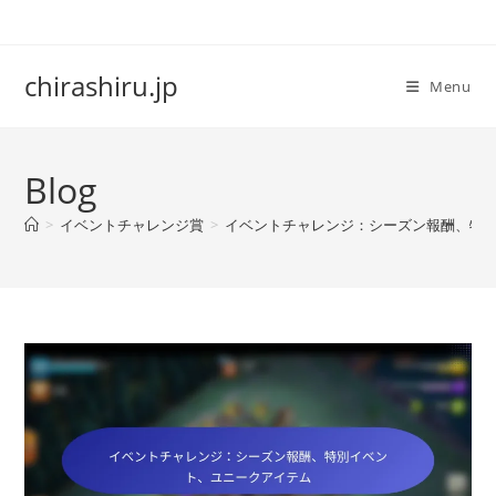
Skip
to
content
chirashiru.jp
Menu
Blog
>
イベントチャレンジ賞
>
イベントチャレンジ：シーズン報酬、特