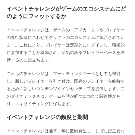
イベントチャレンジがゲームのエコシステムにど
のようにフィットするか
イベントチャレンジは、ゲームのコアメカニクスやプレイヤー
の進行状況に合わせてクラクラのエコシステムに統合されてい
ます。これにより、プレイヤーは定期的にログインし、積極的
に参加することが奨励され、活気のあるプレイヤーベースを維
持するのに役立ちます。
これらのチャレンジは、マーケティングツールとしても機能
し、新しいプレイヤーを引き付け、既存のプレイヤーを維持す
るために新しいコンテンツやインセンティブを提供します。こ
のダイナミックさは、ゲームを時が経つにつれて関連性があ
り、エキサイティングに保ちます。
イベントチャレンジの頻度と期間
イベントチャレンジは通常、年に数回発生し、しばしば主要な