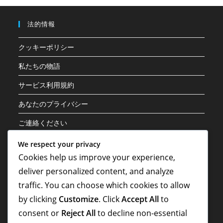
法的情報
クッキーポリシー
私たちの物語
サービス利用規約
あなたのプライバシー
ご連絡ください
We respect your privacy
カテゴリ
Cookies help us improve your experience,
deliver personalized content, and analyze
Supercellストアリワード
traffic. You can choose which cookies to allow
イベントチャレンジ賞
by clicking
Customize
. Click
Accept All
to
ゴールドパスボーナス
consent or
Reject All
to decline non-essential