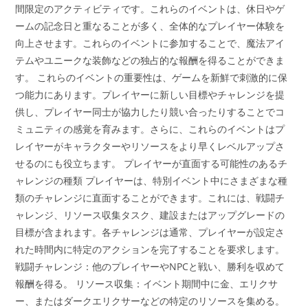
間限定のアクティビティです。これらのイベントは、休日やゲ
ームの記念日と重なることが多く、全体的なプレイヤー体験を
向上させます。これらのイベントに参加することで、魔法アイ
テムやユニークな装飾などの独占的な報酬を得ることができま
す。 これらのイベントの重要性は、ゲームを新鮮で刺激的に保
つ能力にあります。プレイヤーに新しい目標やチャレンジを提
供し、プレイヤー同士が協力したり競い合ったりすることでコ
ミュニティの感覚を育みます。さらに、これらのイベントはプ
レイヤーがキャラクターやリソースをより早くレベルアップさ
せるのにも役立ちます。 プレイヤーが直面する可能性のあるチ
ャレンジの種類 プレイヤーは、特別イベント中にさまざまな種
類のチャレンジに直面することができます。これには、戦闘チ
ャレンジ、リソース収集タスク、建設またはアップグレードの
目標が含まれます。各チャレンジは通常、プレイヤーが設定さ
れた時間内に特定のアクションを完了することを要求します。
戦闘チャレンジ：他のプレイヤーやNPCと戦い、勝利を収めて
報酬を得る。 リソース収集：イベント期間中に金、エリクサ
ー、またはダークエリクサーなどの特定のリソースを集める。