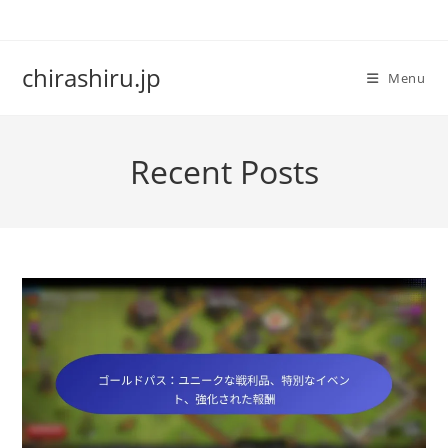
Skip
to
content
chirashiru.jp
Menu
Recent Posts