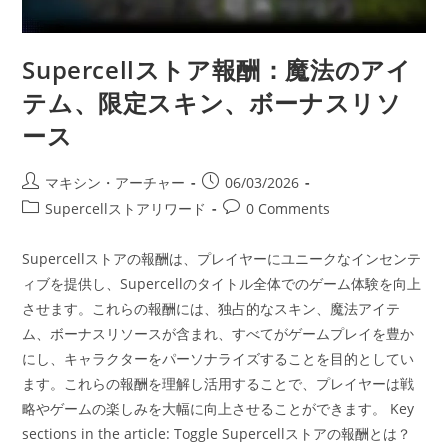
ン
ト、
強
化
Supercellストア報酬：魔法のアイ
さ
れ
た
テム、限定スキン、ボーナスリソ
報
酬
ース
Post
Post
マキシン・アーチャー
06/03/2026
author:
published:
Post
Post
Supercellストアリワード
0 Comments
category:
comments:
Supercellストアの報酬は、プレイヤーにユニークなインセンテ
ィブを提供し、Supercellのタイトル全体でのゲーム体験を向上
させます。これらの報酬には、独占的なスキン、魔法アイテ
ム、ボーナスリソースが含まれ、すべてがゲームプレイを豊か
にし、キャラクターをパーソナライズすることを目的としてい
ます。これらの報酬を理解し活用することで、プレイヤーは戦
略やゲームの楽しみを大幅に向上させることができます。 Key
sections in the article: Toggle Supercellストアの報酬とは？