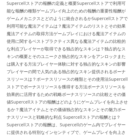
Supercellストアの報酬の定義と概要Supercellストアで利用可
能な報酬の種類ゲームプレイ向上のための報酬の重要性報酬が
ゲームメカニクスとどのように統合されるかSupercellストアで
利用可能な魔法アイテムは？魔法アイテムのリストとその効果
魔法アイテムの取得方法ゲームプレイにおける魔法アイテムの
使用に関するベストプラクティス異なる魔法アイテムの比較的
な利点プレイヤーが取得できる独占的なスキンは？独占的なス
キンの概要とそのユニークさ独占的なスキンをアンロックまた
は購入する方法プレイヤー体験に対する独占的なスキンの影響
プレイヤーの間で人気のある独占的なスキン提供されるボーナ
スリソースは？ボーナスリソースの種類とその使用法Supercell
ストアでボーナスリソースを獲得する方法ボーナスリソースを
効果的に活用するための戦略ボーナスリソースの比較とその価
値Supercellストアの報酬はどのようにゲームプレイを向上させ
るか？魔法アイテムとその価値独占的なスキンとその魅力ボー
ナスリソースと戦略的な利点 Supercellストアの報酬とは？
Supercellストアの報酬は、Supercellのゲーム内でプレイヤー
に提供される特別なインセンティブで、ゲームプレイを向上さ