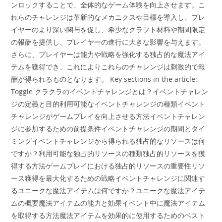
ンロックすることで、全体的なゲーム体験を向上させます。こ
れらのチャレンジは革新的なメカニクスや目標を導入し、プレ
イヤーのより深い関与を促し、希少なクラフト材料や期間限定
の報酬を提供し、プレイヤーの進行に大きな影響を与えます。
さらに、プレイヤーは能力や戦略を強化する独占的な魔法アイ
テムを獲得でき、これによりこれらのチャレンジは刺激的で報
酬が得られるものとなります。 Key sections in the article:
Toggle クラクラのイベントチャレンジとは？イベントチャレン
ジの定義と目的利用可能なイベントチャレンジの種類イベント
チャレンジがゲームプレイを向上させる方法イベントチャレン
ジに参加するための前提条件イベントチャレンジの期間とタイ
ミングイベントチャレンジから得られる独占的なリソースは何
ですか？利用可能な独占的リソースの種類独占的リソースを獲
得する方法ゲームプレイにおける独占的リソースの重要性リソ
ース獲得を最大化するための戦略イベントチャレンジに関連す
るユニークな魔法アイテムは何ですか？ユニークな魔法アイテ
ムの概要魔法アイテムの能力と効果イベント中に魔法アイテム
を取得する方法魔法アイテムを効果的に使用するためのベスト