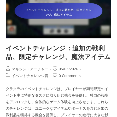
品、
特
別
イ
ベ
ン
ト、
ユ
ニ
ー
ク
ア
イベントチャレンジ：追加の戦利
イ
テ
ム
品、限定チャレンジ、魔法アイテム
Post
Post
マキシン・アーチャー
05/03/2026
author:
published:
Post
Post
イベントチャレンジ賞
0 Comments
category:
comments:
クラクラのイベントチャレンジは、プレイヤーが期間限定のイ
ベント中に特別なタスクに取り組む機会を提供し、独自の報酬
をアンロックし、全体的なゲーム体験を向上させます。これら
のチャレンジは、ユニークなアイテムやボーナスを含む追加の
戦利品を獲得する機会を提供し、プレイヤーの進行に大きな影