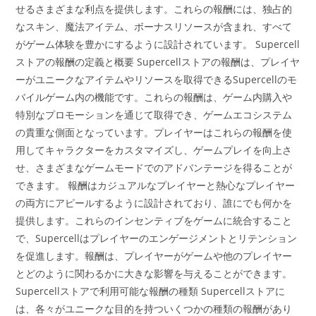
せるさまざまな利点を提供します。これらの報酬には、独占的
なスキン、魔法アイテム、ボーナスリソースが含まれ、すべて
がゲーム体験を豊かにするように設計されています。 Supercell
ストアの報酬の定義と概要 Supercellストアの報酬は、プレイヤ
ーがユニークなアイテムやリソースを取得できるSupercellのモ
バイルゲーム内の機能です。これらの報酬は、ゲーム内購入や
特別なプロモーションを通じて取得でき、ゲームエコシステム
の貴重な側面となっています。プレイヤーはこれらの報酬を使
用してキャラクターをカスタマイズし、ゲームプレイを向上さ
せ、さまざまなゲームモードでのアドバンテージを得ることが
できます。 報酬はカジュアルなプレイヤーと熱心なプレイヤー
の両方にアピールするように設計されており、誰にでも何かを
提供します。これらのインセンティブをゲームに統合すること
で、Supercellはプレイヤーのエンゲージメントとリテンション
を促進します。報酬は、プレイヤーがゲームや他のプレイヤー
とどのように関わるかに大きな影響を与えることができます。
Supercellストアで利用可能な報酬の種類 Supercellストアに
は、各々がユニークな目的を持ついくつかの種類の報酬があり