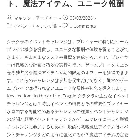
イ
ト、魔法アイテム、ユニーク報酬
テ
ム
Post
Post
マキシン・アーチャー
05/03/2026
author:
published:
Post
Post
イベントチャレンジ賞
0 Comments
category:
comments:
クラクラのイベントチャレンジは、プレイヤーに特別なゲーム
プレイの機会を提供し、ユニークな報酬や体験を得ることがで
きます。さまざまなタスクや目標を達成することで、プレイヤ
ーは戦略的な計画と巧妙な実行を行い、ゲームプレイを向上さ
せる独占的な魔法アイテムや期間限定のオファーを獲得できま
す。これらのチャレンジは参加を促すだけでなく、通常のゲー
ムプレイでは得られないユニークな属性や強化を導入します。
Key sections in the article: Toggle クラクラの主要なイベント
チャレンジとは？特別イベントの概要とその重要性プレイヤー
が直面する可能性のあるチャレンジの種類イベントチャレンジ
の期間と頻度イベントチャレンジがゲームプレイに与える影響
チャレンジに参加するための一般的な戦略魔法アイテムはイベ
ントチャレンジをどのように強化するか？魔法アイテムの定義