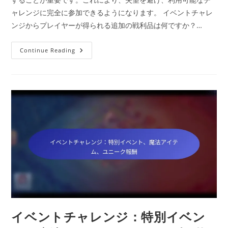
ャレンジに完全に参加できるようになります。 イベントチャレ
ンジからプレイヤーが得られる追加の戦利品は何ですか？…
イ
Continue Reading
ベ
ン
ト
チ
ャ
レ
ン
ジ：
追
加
の
戦
利
品、
限
定
チ
ャ
レ
ン
ジ、
魔
イベントチャレンジ：特別イベン
法
ア