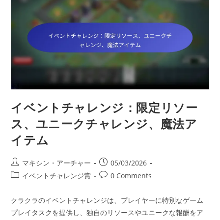
ジ：
特
別
イ
ベ
ン
ト、
魔
法
ア
イ
テ
ム、
ユ
ニ
イベントチャレンジ：限定リソー
ー
ク
報
ス、ユニークチャレンジ、魔法ア
酬
イテム
Post
Post
マキシン・アーチャー
05/03/2026
author:
published:
Post
Post
イベントチャレンジ賞
0 Comments
category:
comments:
クラクラのイベントチャレンジは、プレイヤーに特別なゲーム
プレイタスクを提供し、独自のリソースやユニークな報酬をア