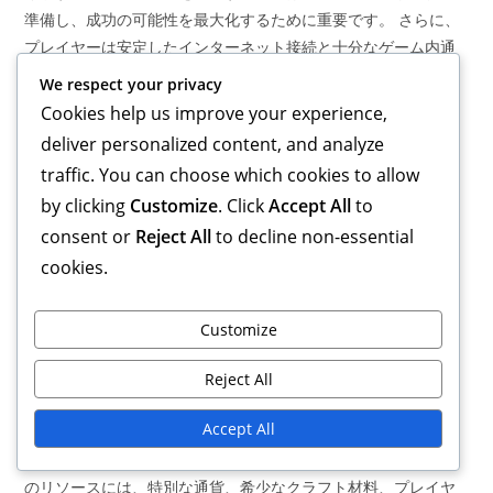
準備し、成功の可能性を最大化するために重要です。 さらに、
プレイヤーは安定したインターネット接続と十分なゲーム内通
貨を確保する必要があります。いくつかのチャレンジでは、特
We respect your privacy
別な機能やブーストをアンロックするためにジェムや他のリソ
Cookies help us improve your experience,
ースの使用が必要になる場合があります。 イベントチャレンジ
deliver personalized content, and analyze
の期間とタイミング イベントチャレンジは通常、数日から数週
traffic. You can choose which cookies to allow
間の期間限定で行われます。具体的な期間は、チャレンジの種
by clicking
Customize
. Click
Accept All
to
類やゲームのイベントカレンダーによって異なる場合がありま
consent or
Reject All
to decline non-essential
す。プレイヤーは、今後のチャレンジやそれに関連するタイム
cookies.
ラインの詳細について、ゲーム内の発表に注意を払うべきで
す。 参加を最大化するためにはタイミングが重要です。プレイ
ヤーはイベント期間中に定期的にログインし、チャレンジを最
Customize
大限に活用することが推奨されます。これらの期間限定の機会
を逃すと、独占的な報酬や体験を失うことになります。 イベン
Reject All
トチャレンジから得られる独占的なリソースは何ですか？ イベ
Accept All
ントチャレンジは、ゲームプレイを向上させ、ユニークな利点
を提供するさまざまな独占的なリソースを提供します。これら
のリソースには、特別な通貨、希少なクラフト材料、プレイヤ