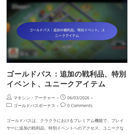
魔
法
の
ア
イ
テ
ム、
限
定
ス
キ
ン、
ボ
ー
ナ
ス
リ
ゴールドパス：追加の戦利品、特別
ソ
ー
ス
イベント、ユニークアイテム
Post
Post
マキシン・アーチャー
06/03/2026
author:
published:
Post
Post
ゴールドパスボーナス
0 Comments
category:
comments:
ゴールドパスは、クラクラにおけるプレミアム機能で、プレイ
ヤーに追加の戦利品、特別イベントへのアクセス、ユニークな