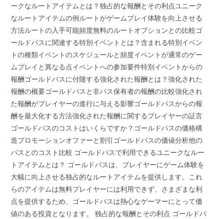
ークなルートアイテムとは？独占的な報酬とその利点ユニーク
なルートアイテムの例ルートがゲームプレイ体験を向上させる
方法ルートの入手可能頻度無料のルートオプションとの比較ゴ
ールドパスに関連する特別イベントとは？含まれる特別イベン
トの種類イベントのスケジュールと頻度イベントが通常のゲー
ムプレイと異なる点イベントへの参加要件特別イベントからの
報酬ゴールドパスに付随する強化された報酬とは？強化された
報酬の概要ゴールドパスと非パス保有者の報酬の比較強化され
た報酬がプレイヤーの進行に与える影響ゴールドパスからの報
酬を最大化する方法強化された報酬に関するプレイヤーの証言
ゴールドパスのコストはいくらですか？ゴールドパスの価格構
造プロモーションオファーと割引ゴールドパスの価値分析他の
パスとのコスト比較 ゴールドパスで利用できるユニークなルー
トアイテムとは？ ゴールドパスは、プレイヤーにゲーム体験を
大幅に向上させる独占的なルートアイテムを提供します。これ
らのアイテムは無料プレイヤーには利用できず、さまざまな利
点を提供するため、ゴールドパスは熱心なゲーマーにとって価
値のある投資となります。 独占的な報酬とその利点 ゴールドパ