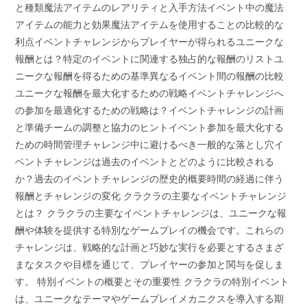
と種類魔法アイテムのレアリティと入手方法イベント中の魔法
アイテムの能力と効果魔法アイテムを使用することの比較的な
利点イベントチャレンジからプレイヤーが得られるユニークな
報酬とは？特定のイベントに関連する独占的な報酬のリストユ
ニークな報酬を得るための基準異なるイベント間の報酬の比較
ユニークな報酬を最大化するための戦略イベントチャレンジへ
の参加を最適化するための戦略は？イベントチャレンジの計画
と準備チームの調整と協力のヒントイベント参加を最大化する
ための時間管理チャレンジ中に避けるべき一般的な落とし穴イ
ベントチャレンジは過去のイベントとどのように比較される
か？過去のイベントチャレンジの歴史的概要時間の経過に伴う
報酬とチャレンジの変化 クラクラの主要なイベントチャレンジ
とは？ クラクラの主要なイベントチャレンジは、ユニークな報
酬や体験を提供する特別なゲームプレイの機会です。これらの
チャレンジは、戦略的な計画と巧妙な実行を必要とするさまざ
まなタスクや目標を通じて、プレイヤーの参加と関与を促しま
す。 特別イベントの概要とその重要性 クラクラの特別イベント
は、ユニークなテーマやゲームプレイメカニクスを導入する期