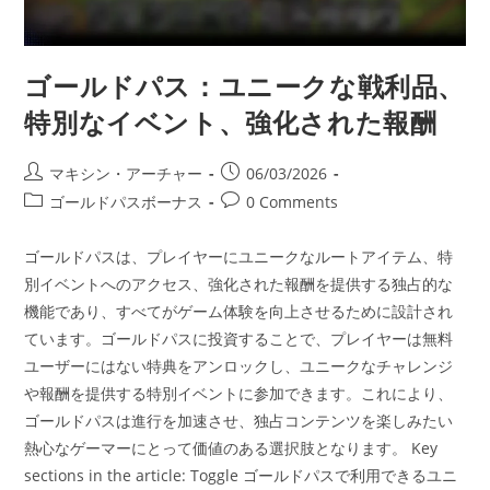
ゴールドパス：ユニークな戦利品、
特別なイベント、強化された報酬
Post
Post
マキシン・アーチャー
06/03/2026
author:
published:
Post
Post
ゴールドパスボーナス
0 Comments
category:
comments:
ゴールドパスは、プレイヤーにユニークなルートアイテム、特
別イベントへのアクセス、強化された報酬を提供する独占的な
機能であり、すべてがゲーム体験を向上させるために設計され
ています。ゴールドパスに投資することで、プレイヤーは無料
ユーザーにはない特典をアンロックし、ユニークなチャレンジ
や報酬を提供する特別イベントに参加できます。これにより、
ゴールドパスは進行を加速させ、独占コンテンツを楽しみたい
熱心なゲーマーにとって価値のある選択肢となります。 Key
sections in the article: Toggle ゴールドパスで利用できるユニ