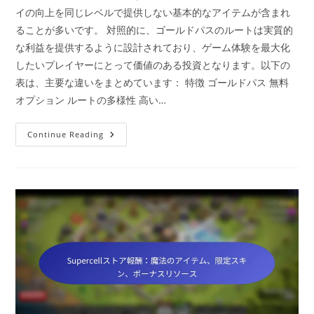
イの向上を同じレベルで提供しない基本的なアイテムが含まれ
ることが多いです。 対照的に、ゴールドパスのルートは実質的
な利益を提供するように設計されており、ゲーム体験を最大化
したいプレイヤーにとって価値のある投資となります。以下の
表は、主要な違いをまとめています： 特徴 ゴールドパス 無料
オプション ルートの多様性 高い…
ゴ
Continue Reading
ー
ル
ド
パ
ス：
ユ
ニ
ー
ク
な
戦
利
品、
特
別
な
イ
ベ