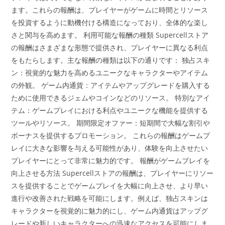
ます。これらの報酬は、プレイヤーがゲームに時間とリソース
を投資するように動機付ける構造になっており、全体的な楽し
さと関与を高めます。 利用可能な報酬の種類 Supercellストア
の報酬はさまざまな形態で提供され、プレイヤーに異なる利点
をもたらします。主な報酬の種類は以下の通りです： 独占スキ
ン：視覚的な魅力を高めるユニークなキャラクターやアイテム
の外観。 ゲーム内通貨：アイテムやアップグレードを購入する
ために使用できるジェムやコインなどのリソース。 特別なアイ
テム：ゲームプレイにおける利点やユニークな機能を提供する
ツールやリソース。 期間限定オファー：短期間で大幅な割引や
ボーナスを提供するプロモーション。 これらの報酬はゲームプ
レイに大きな影響を与える可能性があり、体験を向上させたい
プレイヤーにとって非常に魅力的です。 報酬がゲームプレイを
向上させる方法 Supercellストアの報酬は、プレイヤーにリソー
スを提供することでゲームプレイを大幅に向上させ、より早い
進行や改善された戦略を可能にします。例えば、独占スキンは
キャラクターを視覚的に魅力的にし、ゲーム内通貨はアップグ
レードや新しいキャラクターへの迅速なアクセスを可能にしま