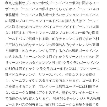
利点と無料オプションの比較ゴールドパスの価値に関するユー
ザーの声ゴールドパスの価格はいくらですか？ゴールドパスの
価格構造ゴールドパス購入時の支払いオプションゴールドパス
の割引やプロモーションゴールドパスの購入方法は？ゴールド
パス取得のためのステップバイステップガイドゴールドパス購
入に対応するプラットフォーム購入プロセス中の一般的な問題
ゴールドパスで提供される独占的なチャレンジは何ですか？利
用可能な独占的なチャレンジの種類独占的なチャレンジの期間
と頻度独占的なチャレンジを完了するための戦略ゴールドパス
に含まれるリソースパックは何ですか？リソースパックの内容
リソースパックのタイミングと可用性 クラクラのゴールドパス
の利点は何ですか？ クラクラのゴールドパスは、プレイヤーに
独占的なチャレンジ、リソースパック、特別なスキンを提供
し、ゲームプレイやカスタマイズを向上させます。ゴールドパ
スを購入することで、プレイヤーは無料ユーザーには利用でき
ないユニークな報酬にアクセスでき、熱心なプレイヤーにとっ
て価値のある投資となります。 独占的なチャレンジとその報酬
ゴールドパスの保有者は、完了時にユニークな報酬を提供する