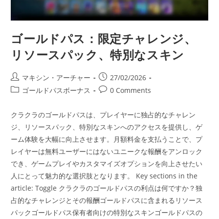
ゴールドパス：限定チャレンジ、
リソースパック、特別なスキン
Post
Post
マキシン・アーチャー
27/02/2026
author:
published:
Post
Post
ゴールドパスボーナス
0 Comments
category:
comments:
クラクラのゴールドパスは、プレイヤーに独占的なチャレン
ジ、リソースパック、特別なスキンへのアクセスを提供し、ゲ
ーム体験を大幅に向上させます。月額料金を支払うことで、プ
レイヤーは無料ユーザーにはないユニークな報酬をアンロック
でき、ゲームプレイやカスタマイズオプションを向上させたい
人にとって魅力的な選択肢となります。 Key sections in the
article: Toggle クラクラのゴールドパスの利点は何ですか？独
占的なチャレンジとその報酬ゴールドパスに含まれるリソース
パックゴールドパス保有者向けの特別なスキンゴールドパスの