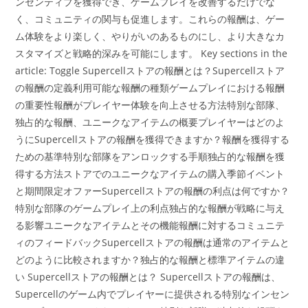
ンセンティブを獲得でき、ゲームプレイを改善するだけでな
く、コミュニティの関与も促進します。これらの報酬は、ゲー
ム体験をより楽しく、やりがいのあるものにし、より大きなカ
スタマイズと戦略的深みを可能にします。 Key sections in the
article: Toggle Supercellストアの報酬とは？Supercellストア
の報酬の定義利用可能な報酬の種類ゲームプレイにおける報酬
の重要性報酬がプレイヤー体験を向上させる方法特別な部隊、
独占的な報酬、ユニークなアイテムの概要プレイヤーはどのよ
うにSupercellストアの報酬を獲得できますか？報酬を獲得する
ための基準特別な部隊をアンロックする手順独占的な報酬を獲
得する方法ストアでのユニークなアイテムの購入季節イベント
と期間限定オファーSupercellストアの報酬の利点は何ですか？
特別な部隊のゲームプレイ上の利点独占的な報酬が戦略に与え
る影響ユニークなアイテムとその機能報酬に対するコミュニテ
ィのフィードバックSupercellストアの報酬は通常のアイテムと
どのように比較されますか？独占的な報酬と標準アイテムの違
い Supercellストアの報酬とは？ Supercellストアの報酬は、
Supercellのゲーム内でプレイヤーに提供される特別なインセン