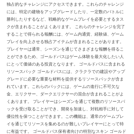
独占的なチャレンジにアクセスできます。これらのチャレンジ
には、特定の建物をアップグレードしたり、一定数のバトルに
勝利したりするなど、戦略的なゲームプレイを必要とするタス
クが含まれることがよくあります。 これらのチャレンジを完了
することで得られる報酬には、ゲーム内通貨、経験値、ゲーム
プレイを向上させる独占アイテムが含まれることがあります。
プレイヤーは通常、シーズンを通じてさまざまな報酬を得るこ
とができるため、ゴールドパスはゲーム体験を最大化したい人
にとって価値のある投資となります。 ゴールドパスに含まれる
リソースパック ゴールドパスには、クラクラでの建設やアップ
グレードに必要な重要な材料を提供するリソースパックが含ま
れています。これらのパックには、ゲームの進行に不可欠な
金、エリクサー、ダークエリクサーの混合が含まれることがよ
くあります。 プレイヤーはシーズンを通じて複数のリソースパ
ックを受け取ることができ、開発を加速し、対戦相手に対して
優位性を保つことができます。この機能は、通常のゲームプレ
イを通じてリソースを集めるのが難しいプレイヤーにとって特
に有益です。 ゴールドパス保有者向けの特別なスキン ゴールド