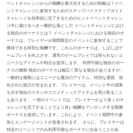
ベントチャレンジからの報酬を最大化するための戦略は？イベ
ントチャレンジに参加するためのステップバイステップガイド
チャレンジを効率的に完了するためのヒントイベントチャレン
ジ中に避けるべき一般的な落とし穴 イベントチャレンジにおけ
る独自のボーナスとは？ イベントチャレンジにおける独自のボ
ーナスは、プレイヤーが期間限定のイベントに参加することで
獲得できる特別な報酬です。これらのボーナスは、しばしばゲ
ームプレイを向上させ、通常のゲームプレイでは得られないユ
ニークなアイテムや利点を提供します。 利用可能な独自のボー
ナスの種類 独自のボーナスは幅広く異なる場合がありますが、
一般的な種類にはユニークな魔法のアイテム、特別な通貨、強
化された能力が含まれます。プレイヤーは、イベント中の成果
を示す独自のスキンやコスメティックアイテムを受け取ること
もあります。 一部のイベントでは、プレイヤーがより多くのチ
ャレンジを完了することでより良い報酬をアンロックする階層
ボーナスを提供しています。これにより、イベント期間中の参
加とエンゲージメントが促進されます。 さらに、プレイヤーは
特定のイベントでのみ利用可能なボーナスに出会うことがあ