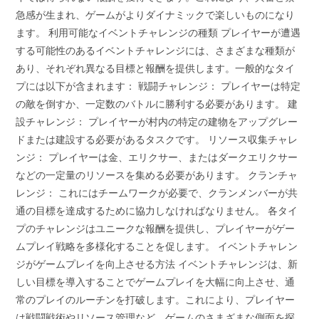
急感が生まれ、ゲームがよりダイナミックで楽しいものになり
ます。 利用可能なイベントチャレンジの種類 プレイヤーが遭遇
する可能性のあるイベントチャレンジには、さまざまな種類が
あり、それぞれ異なる目標と報酬を提供します。一般的なタイ
プには以下が含まれます： 戦闘チャレンジ： プレイヤーは特定
の敵を倒すか、一定数のバトルに勝利する必要があります。 建
設チャレンジ： プレイヤーが村内の特定の建物をアップグレー
ドまたは建設する必要があるタスクです。 リソース収集チャレ
ンジ： プレイヤーは金、エリクサー、またはダークエリクサー
などの一定量のリソースを集める必要があります。 クランチャ
レンジ： これにはチームワークが必要で、クランメンバーが共
通の目標を達成するために協力しなければなりません。 各タイ
プのチャレンジはユニークな報酬を提供し、プレイヤーがゲー
ムプレイ戦略を多様化することを促します。 イベントチャレン
ジがゲームプレイを向上させる方法 イベントチャレンジは、新
しい目標を導入することでゲームプレイを大幅に向上させ、通
常のプレイのルーチンを打破します。これにより、プレイヤー
は戦闘戦術やリソース管理など、ゲームのさまざまな側面を探