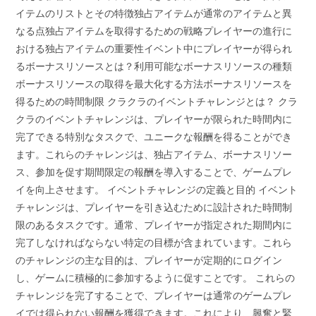
イテムのリストとその特徴独占アイテムが通常のアイテムと異
なる点独占アイテムを取得するための戦略プレイヤーの進行に
おける独占アイテムの重要性イベント中にプレイヤーが得られ
るボーナスリソースとは？利用可能なボーナスリソースの種類
ボーナスリソースの取得を最大化する方法ボーナスリソースを
得るための時間制限 クラクラのイベントチャレンジとは？ クラ
クラのイベントチャレンジは、プレイヤーが限られた時間内に
完了できる特別なタスクで、ユニークな報酬を得ることができ
ます。これらのチャレンジは、独占アイテム、ボーナスリソー
ス、参加を促す期間限定の報酬を導入することで、ゲームプレ
イを向上させます。 イベントチャレンジの定義と目的 イベント
チャレンジは、プレイヤーを引き込むために設計された時間制
限のあるタスクです。通常、プレイヤーが指定された期間内に
完了しなければならない特定の目標が含まれています。これら
のチャレンジの主な目的は、プレイヤーが定期的にログイン
し、ゲームに積極的に参加するように促すことです。 これらの
チャレンジを完了することで、プレイヤーは通常のゲームプレ
イでは得られない報酬を獲得できます。これにより、興奮と緊