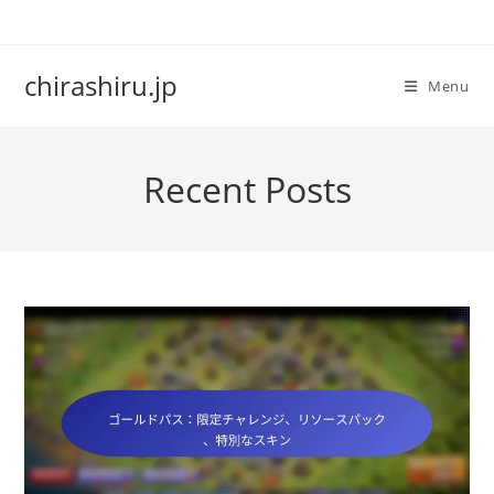
Skip
to
content
chirashiru.jp
Menu
Recent Posts