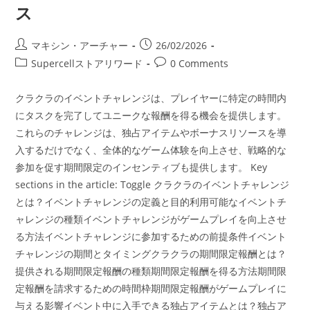
ス
Post
Post
マキシン・アーチャー
26/02/2026
author:
published:
Post
Post
Supercellストアリワード
0 Comments
category:
comments:
クラクラのイベントチャレンジは、プレイヤーに特定の時間内
にタスクを完了してユニークな報酬を得る機会を提供します。
これらのチャレンジは、独占アイテムやボーナスリソースを導
入するだけでなく、全体的なゲーム体験を向上させ、戦略的な
参加を促す期間限定のインセンティブも提供します。 Key
sections in the article: Toggle クラクラのイベントチャレンジ
とは？イベントチャレンジの定義と目的利用可能なイベントチ
ャレンジの種類イベントチャレンジがゲームプレイを向上させ
る方法イベントチャレンジに参加するための前提条件イベント
チャレンジの期間とタイミングクラクラの期間限定報酬とは？
提供される期間限定報酬の種類期間限定報酬を得る方法期間限
定報酬を請求するための時間枠期間限定報酬がゲームプレイに
与える影響イベント中に入手できる独占アイテムとは？独占ア