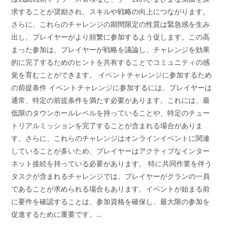
求することが奨励され、スキルや戦略の向上につながります。
さらに、これらのチャレンジの期間限定の性質は緊急感を生み
出し、プレイヤーがより頻繁に参加するよう促します。この高
まった参加は、プレイヤーが戦略を議論し、チャレンジを効果
的に完了するためのヒントを共有することでコミュニティの感
覚を育むことができます。 イベントチャレンジに参加するため
の前提条件 イベントチャレンジに参加するには、プレイヤーは
通常、特定の前提条件を満たす必要があります。これには、最
低限のタウンホールレベルを持っていることや、特定のチュー
トリアルミッションを完了することが含まれる場合がありま
す。さらに、これらのチャレンジはオンラインイベントに関連
していることが多いため、プレイヤーはアクティブなインター
ネット接続を持っている必要があります。 特に共同作業を伴う
タスクが含まれるチャレンジでは、プレイヤーがクランの一員
であることが求められる場合もあります。イベントが始まる前
に要件を確認することは、参加資格を確保し、最大限の参加を
促進するために重要です。…