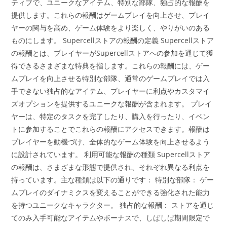
ティブで、ユニークなアイテム、特別な部隊、独占的な報酬を
提供します。これらの報酬はゲームプレイを向上させ、プレイ
ヤーの関与を高め、ゲーム体験をより楽しく、やりがいのある
ものにします。 Supercellストアの報酬の定義 Supercellストア
の報酬とは、プレイヤーがSupercellストアへの参加を通じて獲
得できるさまざまな特典を指します。これらの報酬には、ゲー
ムプレイを向上させる特別な部隊、通常のゲームプレイでは入
手できない独占的なアイテム、プレイヤーに利点やカスタマイ
ズオプションを提供するユニークな報酬が含まれます。 プレイ
ヤーは、特定のタスクを完了したり、購入を行ったり、イベン
トに参加することでこれらの報酬にアクセスできます。報酬は
プレイヤーを動機づけ、全体的なゲーム体験を向上させるよう
に設計されています。 利用可能な報酬の種類 Supercellストア
の報酬は、さまざまな形態で提供され、それぞれ異なる利点を
持っています。主な種類は以下の通りです： 特別な部隊： ゲー
ムプレイのダイナミクスを変えることができる強化された能力
を持つユニークなキャラクター。 独占的な報酬： ストアを通じ
てのみ入手可能なアイテムやボーナスで、しばしば期間限定で