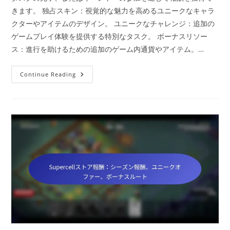
きます。 独占スキン：視覚的な魅力を高めるユニークなキャラ
クターやアイテムのデザイン。 ユニークなチャレンジ：追加の
ゲームプレイ体験を提供する特別なタスク。 ボーナスリソー
ス：進行を助けるための追加のゲーム内通貨やアイテム。…
Supercell
Continue Reading
ス
ト
ア
報
酬：
限
定
ス
キ
ン、
ユ
ニ
ー
ク
な
チ
ャ
レ
ン
ジ、
ボ