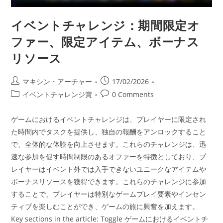
ト、
ユ
ニ
イベントチャレンジ：期間限定オ
ー
ク
ア
ファー、限定アイテム、ボーナス
イ
テ
リソース
ム
Post
Post
マキシン・アーチャー
17/02/2026
author:
published:
Post
Post
イベントチャレンジ賞
0 Comments
category:
comments:
ゲームにおけるイベントチャレンジは、プレイヤーに限定され
た時間内でタスクを提供し、独自の報酬をアンロックすること
で、全体的な体験を向上させます。これらのチャレンジは、迅
速な参加を促す時間制限のあるオファーを特徴としており、プ
レイヤーはイベント外では入手できないユニークなアイテムや
ボーナスリソースを獲得できます。これらのチャレンジに参加
することで、プレイヤーは特別なゲームプレイ要素やインセン
ティブを楽しむことができ、ゲームの旅に興奮を加えます。
Key sections in the article: Toggle ゲームにおけるイベントチ