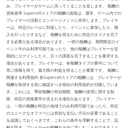
み、プレイヤーがゲームに戻ってくることを促します。 報酬の
資格基準 Supercellストアの報酬の資格は、通常、ゲーム内での
プレイヤーの活動とエンゲージメントに依存します。プレイヤ
ーは、特定のレベルに到達したり、イベントに参加したり、購
入を行ったりするなど、報酬を得るために特定のタスクを完了
する必要がある場合があります。 一部の報酬は、期間限定のイ
ベント中のみ利用可能であったり、他の報酬はプレイヤーが定
期的にログインしたり、日々の課題を完了することを要求する
場合があります。プレイヤーは、各報酬タイプの要件について
常に情報を得て、最大限の利益を得ることが重要です。 報酬に
関連する利用規約 各Supercellストアの報酬には、プレイヤーが
報酬を取得する前に確認すべき独自の利用規約が付随していま
す。これには、季節報酬の有効期限、報酬の使用に関する制
限、特定の資格要件が含まれる場合があります。 プレイヤー
は、一部の報酬が特定の地域でのみ利用可能であったり、特定
のユニークなオファーには有効な支払い方法が必要であること
を認識しておくべきです。これらの条件を理解することで、誤
解を防ぎ、プレイヤーが報酬を十分に楽しむことができるよう