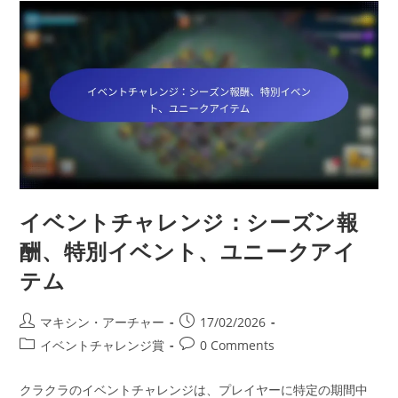
限
定
ボ
ー
ナ
ス、
マ
ジ
ッ
ク
ア
イ
テ
ム、
ユ
ニ
ー
イベントチャレンジ：シーズン報
ク
な
報
酬、特別イベント、ユニークアイ
酬
テム
Post
Post
マキシン・アーチャー
17/02/2026
author:
published:
Post
Post
イベントチャレンジ賞
0 Comments
category:
comments:
クラクラのイベントチャレンジは、プレイヤーに特定の期間中