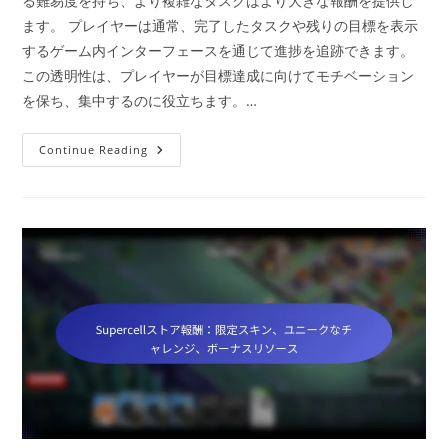
る難易度を持ち、より複雑なタスクはより大きな報酬を提供し
ます。 プレイヤーは通常、完了したタスクや残りの目標を表示
するゲーム内インターフェースを通じて進捗を追跡できます。
この透明性は、プレイヤーが目標達成に向けてモチベーション
を保ち、集中するのに役立ちます。…
イ
Continue Reading
ベ
ン
ト
チ
ャ
レ
ン
ジ：
限
定
ボ
ー
ナ
ス、
魔
法
の
ア
イ
テ
ム、