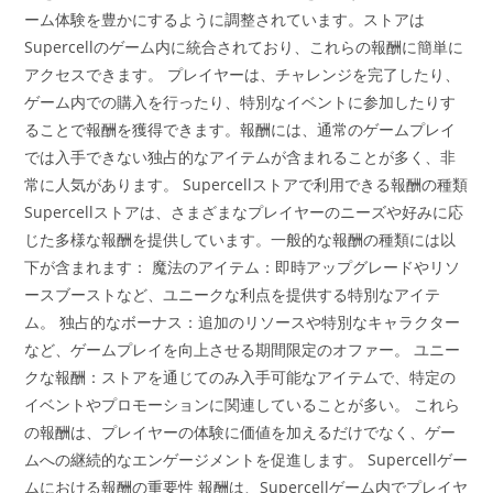
ーム体験を豊かにするように調整されています。ストアは
Supercellのゲーム内に統合されており、これらの報酬に簡単に
アクセスできます。 プレイヤーは、チャレンジを完了したり、
ゲーム内での購入を行ったり、特別なイベントに参加したりす
ることで報酬を獲得できます。報酬には、通常のゲームプレイ
では入手できない独占的なアイテムが含まれることが多く、非
常に人気があります。 Supercellストアで利用できる報酬の種類
Supercellストアは、さまざまなプレイヤーのニーズや好みに応
じた多様な報酬を提供しています。一般的な報酬の種類には以
下が含まれます： 魔法のアイテム：即時アップグレードやリソ
ースブーストなど、ユニークな利点を提供する特別なアイテ
ム。 独占的なボーナス：追加のリソースや特別なキャラクター
など、ゲームプレイを向上させる期間限定のオファー。 ユニー
クな報酬：ストアを通じてのみ入手可能なアイテムで、特定の
イベントやプロモーションに関連していることが多い。 これら
の報酬は、プレイヤーの体験に価値を加えるだけでなく、ゲー
ムへの継続的なエンゲージメントを促進します。 Supercellゲー
ムにおける報酬の重要性 報酬は、Supercellゲーム内でプレイヤ