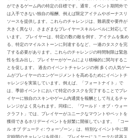
ができるゲーム内の特定の目標です。通常、イベント期間外で
は入手できない独自の報酬、例えば限定アイテムやボーナスリ
ソースを提供します。これらのチャレンジは、難易度や要件が
大きく異なり、さまざまなプレイヤースキルレベルに対応して
います。 プレイヤーは、特定の数の敵を倒す、アイテムを集め
る、特定のマイルストーンに到達するなど、一連のタスクを完
了する必要があります。これらのチャレンジの時間制限は緊急
性を生み出し、プレイヤーがゲームにより積極的に関与するこ
とを促します。 過去のイベントチャレンジの例 多くの人気ゲー
ムがプレイヤーのエンゲージメントを高めるためにイベントチ
ャレンジを実装しています。例えば、「フォートナイト」で
は、季節イベントにおいて特定のタスクを完了することでプレ
イヤーに独自のスキンやゲーム内通貨を報酬として与えるチャ
レンジがよく見られます。同様に、「ワールド・オブ・ウォー
クラフト」では、プレイヤーがユニークなマウントやペットを
獲得できるホリデーイベントを頻繁に開催しています。 「コー
ル オブ デューティ: ウォーゾーン」は、特別なイベント中に限
定時間のチャレンジを提供し、プレイヤーにユニークな武器ス