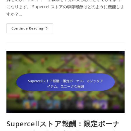
になります。 Supercellストアの季節報酬はどのように機能しま
すか？…
Supercell
Continue Reading
ス
ト
ア
報
酬：
シ
ー
ズ
ン
報
酬、
ユ
ニ
ー
ク
オ
フ
ァ
ー、
ボ
ー
ナ
Supercellストア報酬：限定ボーナ
ス
ル
ー